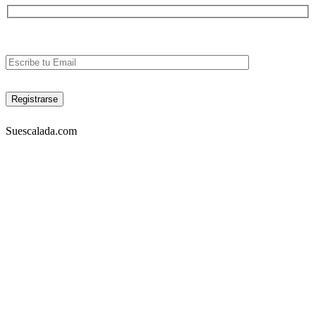
Suescalada.com
DIRECCIÓN:
Carrera 23 53A-05 piso 3, Bogotá – COLOMBIA
Lunes a viernes 9am-7pm. Sabados 10am-6pm
TELÉFONOS:
Tel: 4572302 Cel: 3003157349 -Whatapp
EMAIL: