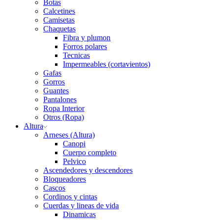
Botas
Calcetines
Camisetas
Chaquetas
Fibra y plumon
Forros polares
Tecnicas
Impermeables (cortavientos)
Gafas
Gorros
Guantes
Pantalones
Ropa Interior
Otros (Ropa)
Altura
Arneses (Altura)
Canopi
Cuerpo completo
Pelvico
Ascendedores y descendores
Bloqueadores
Cascos
Cordinos y cintas
Cuerdas y lineas de vida
Dinamicas