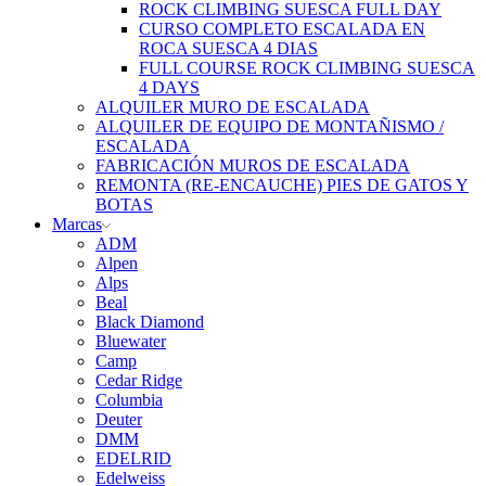
ROCK CLIMBING SUESCA FULL DAY
CURSO COMPLETO ESCALADA EN
ROCA SUESCA 4 DIAS
FULL COURSE ROCK CLIMBING SUESCA
4 DAYS
ALQUILER MURO DE ESCALADA
ALQUILER DE EQUIPO DE MONTAÑISMO /
ESCALADA
FABRICACIÓN MUROS DE ESCALADA
REMONTA (RE-ENCAUCHE) PIES DE GATOS Y
BOTAS
Marcas
ADM
Alpen
Alps
Beal
Black Diamond
Bluewater
Camp
Cedar Ridge
Columbia
Deuter
DMM
EDELRID
Edelweiss