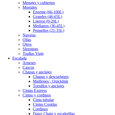
Menajes y cubiertos
Morrales
Enorme (66-100L)
Grandes (46-65L)
Ligeros (0-20L)
Medianos (36-45L)
Pequeños (21-35L)
Navajas
Ollas
Otros
Sleepings
Toallas Viaje
Escalada
Arneses
Cascos
Chapas y anclajes
Chapas y descuelgues
Maillones - Quicklink
Tornillos y anclajes
Cintas Express
Cintas y cordinos
Cinta tubular
Cintas Cosidas
Cordinos
Daisy Chain y escalerillas