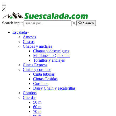
Search input
Search
Escalada
Arneses
Cascos
Chapas y anclajes
Chapas y descuelgues
Maillones – Quicklink
Tornillos y anclajes
Cintas Express
Cintas y cordinos
Cinta tubular
Cintas Cosidas
Cordinos
Daisy Chain y escalerillas
Combos
Cuerdas
50 m
60 m
70 m