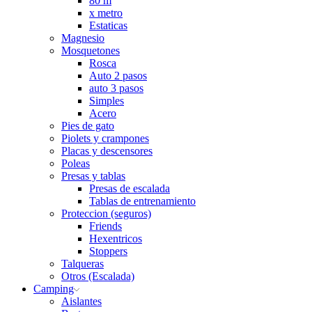
80 m
x metro
Estaticas
Magnesio
Mosquetones
Rosca
Auto 2 pasos
auto 3 pasos
Simples
Acero
Pies de gato
Piolets y crampones
Placas y descensores
Poleas
Presas y tablas
Presas de escalada
Tablas de entrenamiento
Proteccion (seguros)
Friends
Hexentricos
Stoppers
Talqueras
Otros (Escalada)
Camping
Aislantes