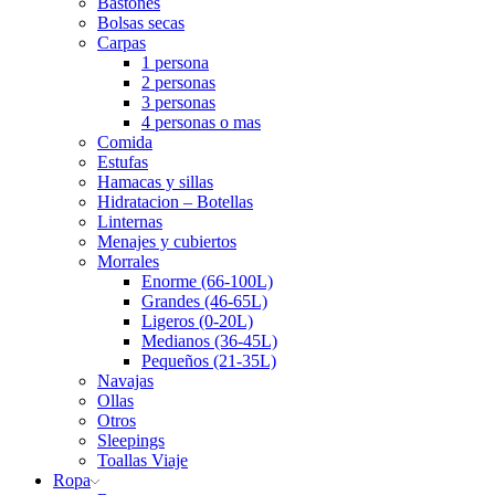
Bastones
Bolsas secas
Carpas
1 persona
2 personas
3 personas
4 personas o mas
Comida
Estufas
Hamacas y sillas
Hidratacion – Botellas
Linternas
Menajes y cubiertos
Morrales
Enorme (66-100L)
Grandes (46-65L)
Ligeros (0-20L)
Medianos (36-45L)
Pequeños (21-35L)
Navajas
Ollas
Otros
Sleepings
Toallas Viaje
Ropa