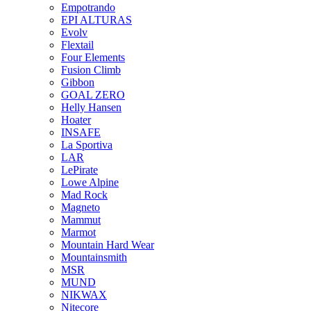
Empotrando
EPI ALTURAS
Evolv
Flextail
Four Elements
Fusion Climb
Gibbon
GOAL ZERO
Helly Hansen
Hoater
INSAFE
La Sportiva
LAR
LePirate
Lowe Alpine
Mad Rock
Magneto
Mammut
Marmot
Mountain Hard Wear
Mountainsmith
MSR
MUND
NIKWAX
Nitecore