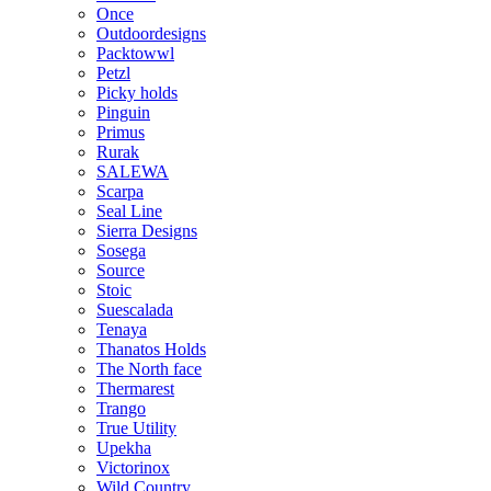
Once
Outdoordesigns
Packtowwl
Petzl
Picky holds
Pinguin
Primus
Rurak
SALEWA
Scarpa
Seal Line
Sierra Designs
Sosega
Source
Stoic
Suescalada
Tenaya
Thanatos Holds
The North face
Thermarest
Trango
True Utility
Upekha
Victorinox
Wild Country