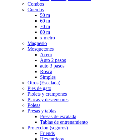
Combos
Cuerdas
50 m
60 m
70 m
80 m
x metro
Magnesio
Mosquetones
Acero
Auto 2 pasos
auto 3 pasos
Rosca
Simples
Otros (Escalada)
Pies de gato
Piolets y crampones
Placas y descensores
Poleas
Presas y tablas
Presas de escalada
Tablas de entrenamiento
Proteccion (seguros)
Friends
Hexentricos