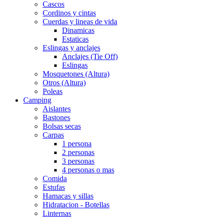
Cascos
Cordinos y cintas
Cuerdas y lineas de vida
Dinamicas
Estaticas
Eslingas y anclajes
Anclajes (Tie Off)
Eslingas
Mosquetones (Altura)
Otros (Altura)
Poleas
Camping
Aislantes
Bastones
Bolsas secas
Carpas
1 persona
2 personas
3 personas
4 personas o mas
Comida
Estufas
Hamacas y sillas
Hidratacion - Botellas
Linternas