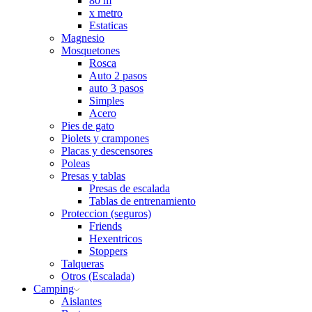
80 m
x metro
Estaticas
Magnesio
Mosquetones
Rosca
Auto 2 pasos
auto 3 pasos
Simples
Acero
Pies de gato
Piolets y crampones
Placas y descensores
Poleas
Presas y tablas
Presas de escalada
Tablas de entrenamiento
Proteccion (seguros)
Friends
Hexentricos
Stoppers
Talqueras
Otros (Escalada)
Camping
Aislantes