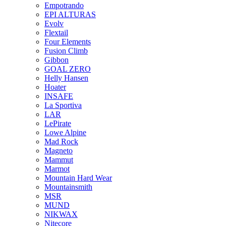
Empotrando
EPI ALTURAS
Evolv
Flextail
Four Elements
Fusion Climb
Gibbon
GOAL ZERO
Helly Hansen
Hoater
INSAFE
La Sportiva
LAR
LePirate
Lowe Alpine
Mad Rock
Magneto
Mammut
Marmot
Mountain Hard Wear
Mountainsmith
MSR
MUND
NIKWAX
Nitecore