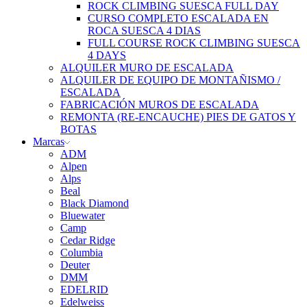
ROCK CLIMBING SUESCA FULL DAY
CURSO COMPLETO ESCALADA EN
ROCA SUESCA 4 DIAS
FULL COURSE ROCK CLIMBING SUESCA
4 DAYS
ALQUILER MURO DE ESCALADA
ALQUILER DE EQUIPO DE MONTAÑISMO /
ESCALADA
FABRICACIÓN MUROS DE ESCALADA
REMONTA (RE-ENCAUCHE) PIES DE GATOS Y
BOTAS
Marcas
ADM
Alpen
Alps
Beal
Black Diamond
Bluewater
Camp
Cedar Ridge
Columbia
Deuter
DMM
EDELRID
Edelweiss