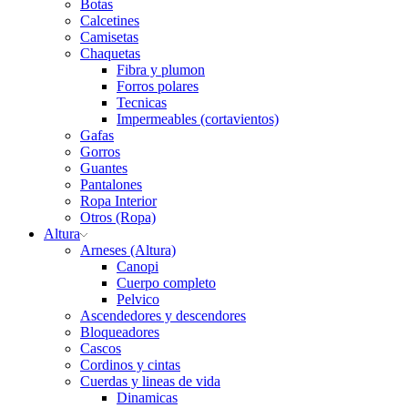
Botas
Calcetines
Camisetas
Chaquetas
Fibra y plumon
Forros polares
Tecnicas
Impermeables (cortavientos)
Gafas
Gorros
Guantes
Pantalones
Ropa Interior
Otros (Ropa)
Altura
Arneses (Altura)
Canopi
Cuerpo completo
Pelvico
Ascendedores y descendores
Bloqueadores
Cascos
Cordinos y cintas
Cuerdas y lineas de vida
Dinamicas