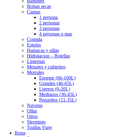
Bastones
Bolsas secas
Carpas
1 persona
2 personas
3 personas
4 personas o mas
Comida
Estufas
Hamacas y sillas
Hidratacion – Botellas
Linternas
Menajes y cubiertos
Morrales
Enorme (66-100L)
Grandes (46-65L)
Ligeros (0-20L)
Medianos (36-45L)
Pequeños (21-35L)
Navajas
Ollas
Otros
Sleepings
Toallas Viaje
Ropa