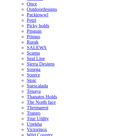
Once
Outdoordesigns
Packtowwl
Petzl
Picky holds
Pinguin
Primus
Rurak
SALEWA
Scarpa
Seal Line
Sierra Designs
Sosega
Source
Stoic
Suescalada
Tenaya
Thanatos Holds
The North face
Thermarest
Trango
True Utility
Upekha
Victorinox
Wild Country