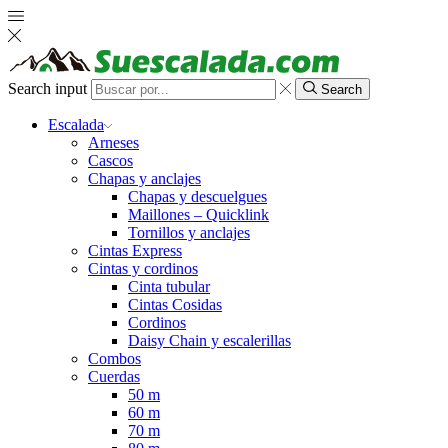
Search input
Search
Escalada
Arneses
Cascos
Chapas y anclajes
Chapas y descuelgues
Maillones – Quicklink
Tornillos y anclajes
Cintas Express
Cintas y cordinos
Cinta tubular
Cintas Cosidas
Cordinos
Daisy Chain y escalerillas
Combos
Cuerdas
50 m
60 m
70 m