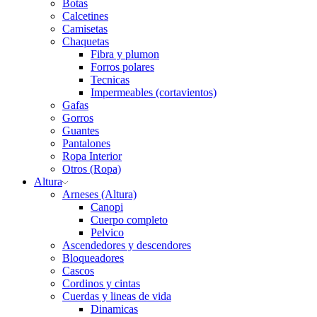
Botas
Calcetines
Camisetas
Chaquetas
Fibra y plumon
Forros polares
Tecnicas
Impermeables (cortavientos)
Gafas
Gorros
Guantes
Pantalones
Ropa Interior
Otros (Ropa)
Altura
Arneses (Altura)
Canopi
Cuerpo completo
Pelvico
Ascendedores y descendores
Bloqueadores
Cascos
Cordinos y cintas
Cuerdas y lineas de vida
Dinamicas