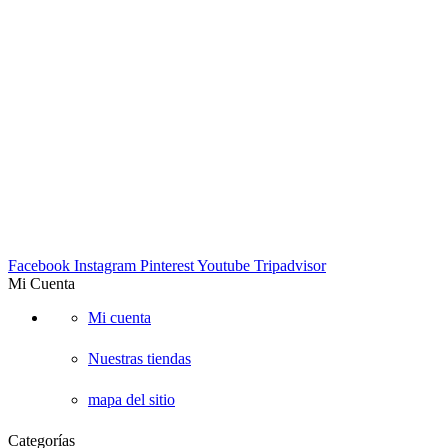
Carrera 23 53A-05 piso 3, Bogotá – COLOMBIA
Lunes a viernes 9am-7pm. Sabados 10am-6pm
TELÉFONOS:
Tel: 4572302 Cel: 3003157349 -Whatapp
EMAIL:
info@suescalada.com
Facebook
Instagram
Pinterest
Youtube
Tripadvisor
Mi Cuenta
Mi cuenta
Nuestras tiendas
mapa del sitio
Categorías