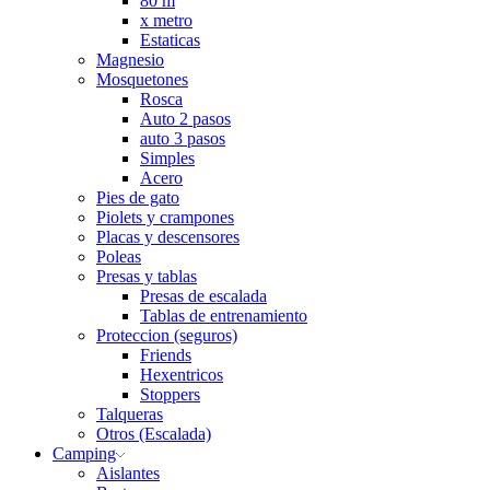
80 m
x metro
Estaticas
Magnesio
Mosquetones
Rosca
Auto 2 pasos
auto 3 pasos
Simples
Acero
Pies de gato
Piolets y crampones
Placas y descensores
Poleas
Presas y tablas
Presas de escalada
Tablas de entrenamiento
Proteccion (seguros)
Friends
Hexentricos
Stoppers
Talqueras
Otros (Escalada)
Camping
Aislantes