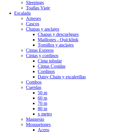
Sleepings
Toallas Viaje
Escalada
Arneses
Cascos
Chapas y anclajes
Chapas y descuelgues
Maillones - Quicklink
Tornillos y anclajes
Cintas Express
Cintas y cordinos
Cinta tubular
Cintas Cosidas
Cordinos
Daisy Chain y escalerillas
Combos
Cuerdas
50 m
60 m
70 m
80 m
x metro
Magnesio
Mosquetones
Acero