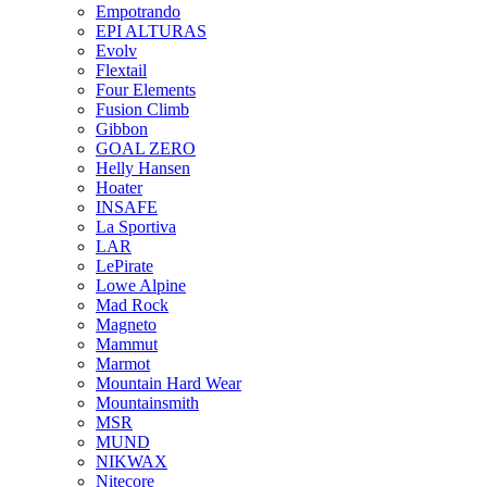
Empotrando
EPI ALTURAS
Evolv
Flextail
Four Elements
Fusion Climb
Gibbon
GOAL ZERO
Helly Hansen
Hoater
INSAFE
La Sportiva
LAR
LePirate
Lowe Alpine
Mad Rock
Magneto
Mammut
Marmot
Mountain Hard Wear
Mountainsmith
MSR
MUND
NIKWAX
Nitecore