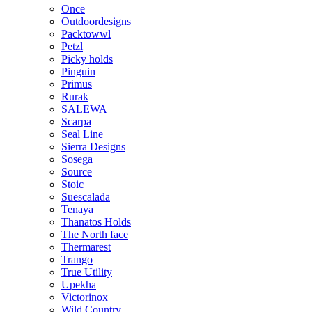
Once
Outdoordesigns
Packtowwl
Petzl
Picky holds
Pinguin
Primus
Rurak
SALEWA
Scarpa
Seal Line
Sierra Designs
Sosega
Source
Stoic
Suescalada
Tenaya
Thanatos Holds
The North face
Thermarest
Trango
True Utility
Upekha
Victorinox
Wild Country