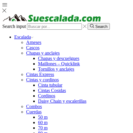
Search input
Search
Escalada
Arneses
Cascos
Chapas y anclajes
Chapas y descuelgues
Maillones – Quicklink
Tornillos y anclajes
Cintas Express
Cintas y cordinos
Cinta tubular
Cintas Cosidas
Cordinos
Daisy Chain y escalerillas
Combos
Cuerdas
50 m
60 m
70 m