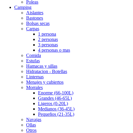
Poleas
Camping
Aislantes
Bastones
Bolsas secas
Carpas
1 persona
2 personas
3 personas
4 personas o mas
Comida
Estufas
Hamacas y sillas
Hidratacion - Botellas
Linternas
Menajes y cubiertos
Morrales
Enorme (66-100L)
Grandes (46-65L)
Ligeros (0-20L)
Medianos (36-45L)
Pequeños (21-35L)
Navajas
Ollas
Otros