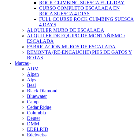
ROCK CLIMBING SUESCA FULL DAY
CURSO COMPLETO ESCALADA EN
ROCA SUESCA 4 DIAS
FULL COURSE ROCK CLIMBING SUESCA
4 DAYS
ALQUILER MURO DE ESCALADA
ALQUILER DE EQUIPO DE MONTAÑISMO /
ESCALADA
FABRICACIÓN MUROS DE ESCALADA
REMONTA (RE-ENCAUCHE) PIES DE GATOS Y
BOTAS
Marcas
ADM
Alpen
Alps
Beal
Black Diamond
Bluewater
Camp
Cedar Ridge
Columbia
Deuter
DMM
EDELRID
Edelweiss