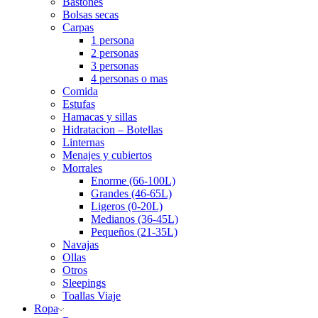
Bastones
Bolsas secas
Carpas
1 persona
2 personas
3 personas
4 personas o mas
Comida
Estufas
Hamacas y sillas
Hidratacion – Botellas
Linternas
Menajes y cubiertos
Morrales
Enorme (66-100L)
Grandes (46-65L)
Ligeros (0-20L)
Medianos (36-45L)
Pequeños (21-35L)
Navajas
Ollas
Otros
Sleepings
Toallas Viaje
Ropa