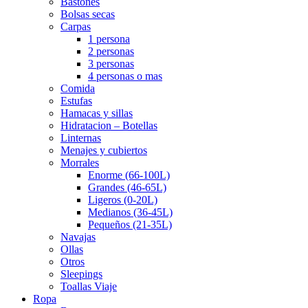
Bastones
Bolsas secas
Carpas
1 persona
2 personas
3 personas
4 personas o mas
Comida
Estufas
Hamacas y sillas
Hidratacion – Botellas
Linternas
Menajes y cubiertos
Morrales
Enorme (66-100L)
Grandes (46-65L)
Ligeros (0-20L)
Medianos (36-45L)
Pequeños (21-35L)
Navajas
Ollas
Otros
Sleepings
Toallas Viaje
Ropa