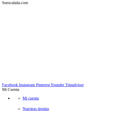
Suescalada.com
DIRECCIÓN:
Carrera 23 53A-05 piso 3, Bogotá – COLOMBIA
Lunes a viernes 9am-7pm. Sabados 10am-6pm
TELÉFONOS:
Tel: 4572302 Cel: 3003157349 -Whatapp
EMAIL:
info@suescalada.com
Facebook
Instagram
Pinterest
Youtube
Tripadvisor
Mi Cuenta
Mi cuenta
Nuestras tiendas