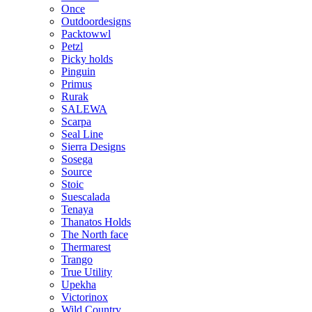
Once
Outdoordesigns
Packtowwl
Petzl
Picky holds
Pinguin
Primus
Rurak
SALEWA
Scarpa
Seal Line
Sierra Designs
Sosega
Source
Stoic
Suescalada
Tenaya
Thanatos Holds
The North face
Thermarest
Trango
True Utility
Upekha
Victorinox
Wild Country