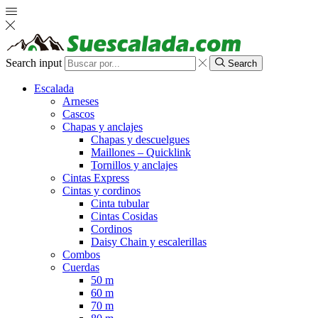
Search input
Search
Escalada
Arneses
Cascos
Chapas y anclajes
Chapas y descuelgues
Maillones – Quicklink
Tornillos y anclajes
Cintas Express
Cintas y cordinos
Cinta tubular
Cintas Cosidas
Cordinos
Daisy Chain y escalerillas
Combos
Cuerdas
50 m
60 m
70 m