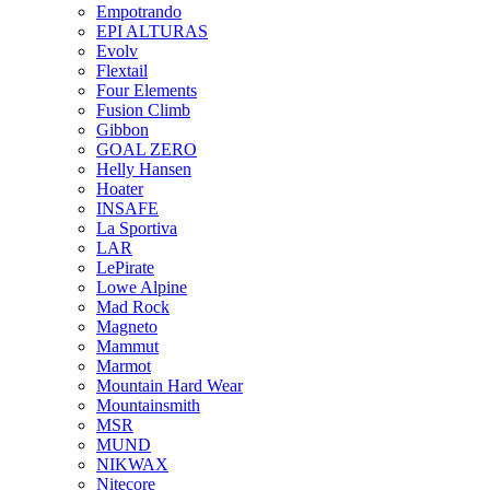
Empotrando
EPI ALTURAS
Evolv
Flextail
Four Elements
Fusion Climb
Gibbon
GOAL ZERO
Helly Hansen
Hoater
INSAFE
La Sportiva
LAR
LePirate
Lowe Alpine
Mad Rock
Magneto
Mammut
Marmot
Mountain Hard Wear
Mountainsmith
MSR
MUND
NIKWAX
Nitecore