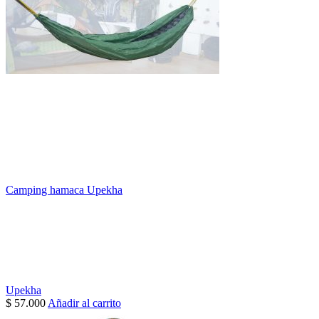
Camping hamaca Upekha
Upekha
$
57.000
Añadir al carrito