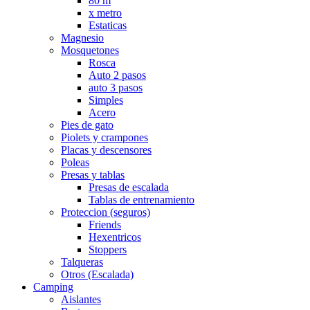
80 m
x metro
Estaticas
Magnesio
Mosquetones
Rosca
Auto 2 pasos
auto 3 pasos
Simples
Acero
Pies de gato
Piolets y crampones
Placas y descensores
Poleas
Presas y tablas
Presas de escalada
Tablas de entrenamiento
Proteccion (seguros)
Friends
Hexentricos
Stoppers
Talqueras
Otros (Escalada)
Camping
Aislantes