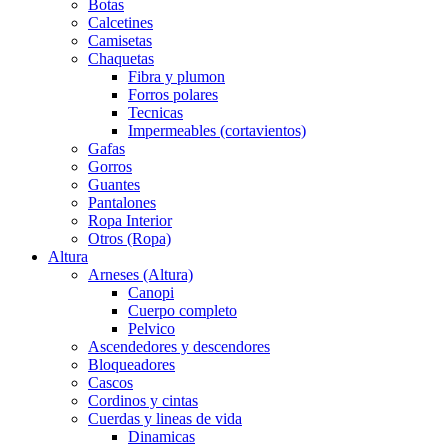
Botas
Calcetines
Camisetas
Chaquetas
Fibra y plumon
Forros polares
Tecnicas
Impermeables (cortavientos)
Gafas
Gorros
Guantes
Pantalones
Ropa Interior
Otros (Ropa)
Altura
Arneses (Altura)
Canopi
Cuerpo completo
Pelvico
Ascendedores y descendores
Bloqueadores
Cascos
Cordinos y cintas
Cuerdas y lineas de vida
Dinamicas