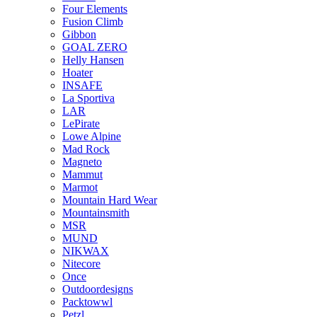
Four Elements
Fusion Climb
Gibbon
GOAL ZERO
Helly Hansen
Hoater
INSAFE
La Sportiva
LAR
LePirate
Lowe Alpine
Mad Rock
Magneto
Mammut
Marmot
Mountain Hard Wear
Mountainsmith
MSR
MUND
NIKWAX
Nitecore
Once
Outdoordesigns
Packtowwl
Petzl