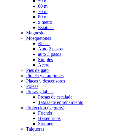
50 m
60 m
70 m
80 m
x metro
Estaticas
Magnesio
Mosquetones
Rosca
Auto 2 pasos
auto 3 pasos
Simples
Acero
Pies de gato
Piolets y crampones
Placas y descensores
Poleas
Presas y tablas
Presas de escalada
Tablas de entrenamiento
Proteccion (seguros)
Friends
Hexentricos
Stoppers
Talqueras