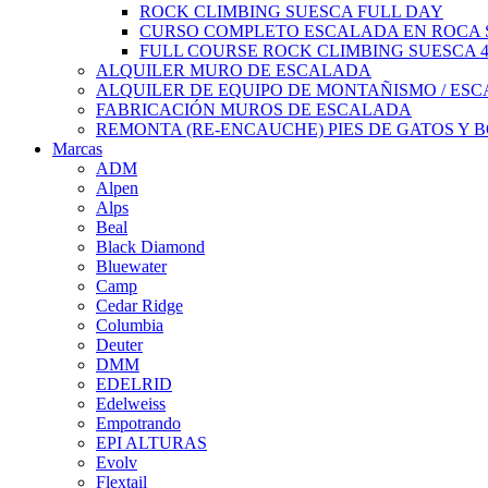
ROCK CLIMBING SUESCA FULL DAY
CURSO COMPLETO ESCALADA EN ROCA S
FULL COURSE ROCK CLIMBING SUESCA 
ALQUILER MURO DE ESCALADA
ALQUILER DE EQUIPO DE MONTAÑISMO / ES
FABRICACIÓN MUROS DE ESCALADA
REMONTA (RE-ENCAUCHE) PIES DE GATOS Y 
Marcas
ADM
Alpen
Alps
Beal
Black Diamond
Bluewater
Camp
Cedar Ridge
Columbia
Deuter
DMM
EDELRID
Edelweiss
Empotrando
EPI ALTURAS
Evolv
Flextail