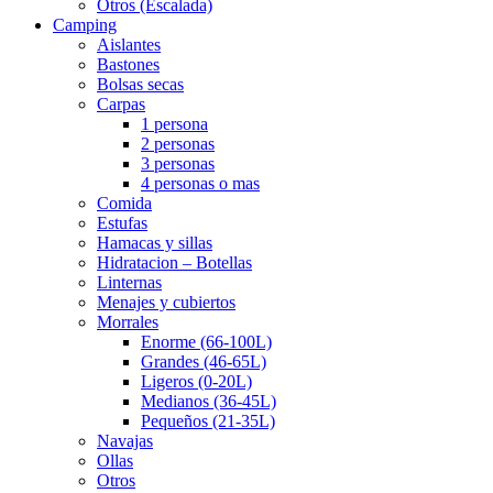
Otros (Escalada)
Camping
Aislantes
Bastones
Bolsas secas
Carpas
1 persona
2 personas
3 personas
4 personas o mas
Comida
Estufas
Hamacas y sillas
Hidratacion – Botellas
Linternas
Menajes y cubiertos
Morrales
Enorme (66-100L)
Grandes (46-65L)
Ligeros (0-20L)
Medianos (36-45L)
Pequeños (21-35L)
Navajas
Ollas
Otros