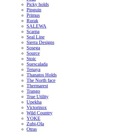
Picky holds
Pinguin
Primus
Rurak
SALEWA
Scarpa
Seal Line
Sierra Designs
Sosega
Source
Stoic
Suescalada
Tenaya
Thanatos Holds
The North face
Thermarest
Trango
True Utility
Upekha
Victorinox
Wild Country
YOKE
Zubi-Ola
Otras