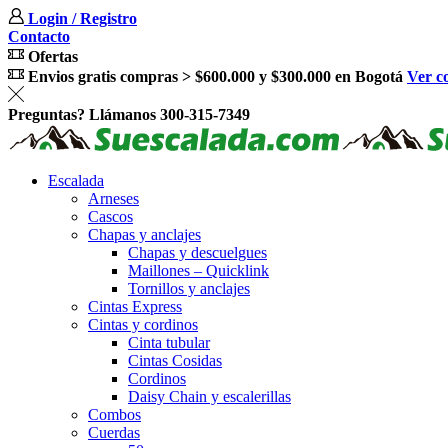
Login / Registro
Contacto
Ofertas
Envios gratis compras > $600.000 y $300.000 en Bogotá
Ver c
Preguntas? Llámanos 300-315-7349
Escalada
Arneses
Cascos
Chapas y anclajes
Chapas y descuelgues
Maillones – Quicklink
Tornillos y anclajes
Cintas Express
Cintas y cordinos
Cinta tubular
Cintas Cosidas
Cordinos
Daisy Chain y escalerillas
Combos
Cuerdas