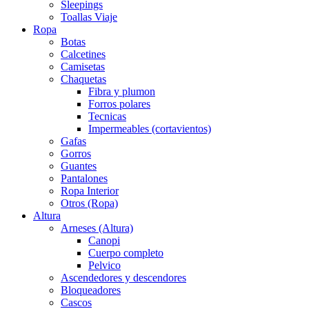
Sleepings
Toallas Viaje
Ropa
Botas
Calcetines
Camisetas
Chaquetas
Fibra y plumon
Forros polares
Tecnicas
Impermeables (cortavientos)
Gafas
Gorros
Guantes
Pantalones
Ropa Interior
Otros (Ropa)
Altura
Arneses (Altura)
Canopi
Cuerpo completo
Pelvico
Ascendedores y descendores
Bloqueadores
Cascos