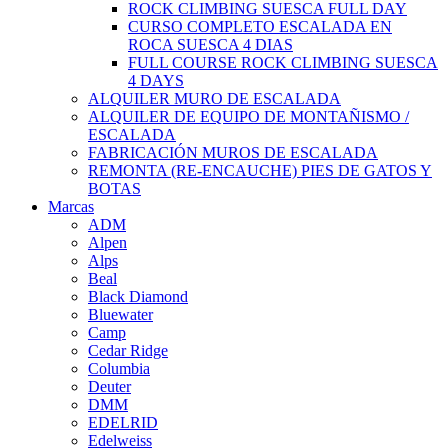
ROCK CLIMBING SUESCA FULL DAY
CURSO COMPLETO ESCALADA EN
ROCA SUESCA 4 DIAS
FULL COURSE ROCK CLIMBING SUESCA
4 DAYS
ALQUILER MURO DE ESCALADA
ALQUILER DE EQUIPO DE MONTAÑISMO /
ESCALADA
FABRICACIÓN MUROS DE ESCALADA
REMONTA (RE-ENCAUCHE) PIES DE GATOS Y
BOTAS
Marcas
ADM
Alpen
Alps
Beal
Black Diamond
Bluewater
Camp
Cedar Ridge
Columbia
Deuter
DMM
EDELRID
Edelweiss