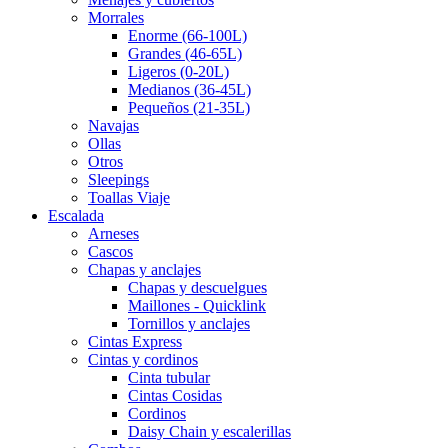
Morrales
Enorme (66-100L)
Grandes (46-65L)
Ligeros (0-20L)
Medianos (36-45L)
Pequeños (21-35L)
Navajas
Ollas
Otros
Sleepings
Toallas Viaje
Escalada
Arneses
Cascos
Chapas y anclajes
Chapas y descuelgues
Maillones - Quicklink
Tornillos y anclajes
Cintas Express
Cintas y cordinos
Cinta tubular
Cintas Cosidas
Cordinos
Daisy Chain y escalerillas