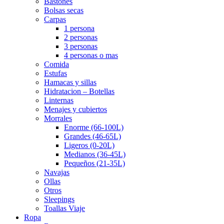
Bastones
Bolsas secas
Carpas
1 persona
2 personas
3 personas
4 personas o mas
Comida
Estufas
Hamacas y sillas
Hidratacion – Botellas
Linternas
Menajes y cubiertos
Morrales
Enorme (66-100L)
Grandes (46-65L)
Ligeros (0-20L)
Medianos (36-45L)
Pequeños (21-35L)
Navajas
Ollas
Otros
Sleepings
Toallas Viaje
Ropa