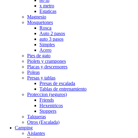
80 m
x metro
Estaticas
Magnesio
Mosquetones
Rosca
Auto 2 pasos
auto 3 pasos
Simples
Acero
Pies de gato
Piolets y crampones
Placas y descensores
Poleas
Presas y tablas
Presas de escalada
Tablas de entrenamiento
Proteccion (seguros)
Friends
Hexentricos
Stoppers
Talqueras
Otros (Escalada)
Camping
Aislantes