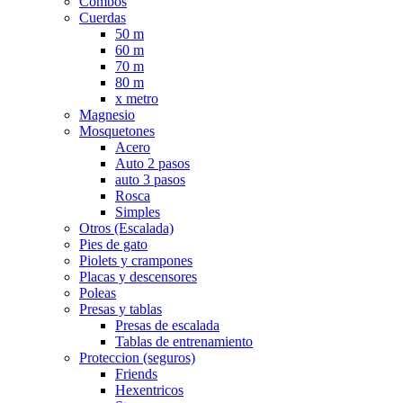
Combos
Cuerdas
50 m
60 m
70 m
80 m
x metro
Magnesio
Mosquetones
Acero
Auto 2 pasos
auto 3 pasos
Rosca
Simples
Otros (Escalada)
Pies de gato
Piolets y crampones
Placas y descensores
Poleas
Presas y tablas
Presas de escalada
Tablas de entrenamiento
Proteccion (seguros)
Friends
Hexentricos