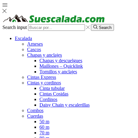
Search input
Search
Escalada
Arneses
Cascos
Chapas y anclajes
Chapas y descuelgues
Maillones – Quicklink
Tornillos y anclajes
Cintas Express
Cintas y cordinos
Cinta tubular
Cintas Cosidas
Cordinos
Daisy Chain y escalerillas
Combos
Cuerdas
50 m
60 m
70 m