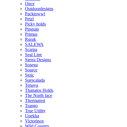
Once
Outdoordesigns
Packtowwl
Petzl
Picky holds
Pinguin
Primus
Rurak
SALEWA
Scarpa
Seal Line
Sierra Designs
Sosega
Source
Stoic
Suescalada
Tenaya
Thanatos Holds
The North face
Thermarest
Trango
True Utility
Upekha
Victorinox
Wild Country