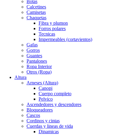
Botas
Calcetines
Camisetas
Chaquetas
Fibra y plumon
Forros polares
Tecnicas
Impermeables (cortavientos)
Gafas
Gorros
Guantes
Pantalones
Ropa Interior
Otros (Ropa)
Altura
Arneses (Altura)
Canopi
Cuerpo completo
Pelvico
Ascendedores y descendores
Bloqueadores
Cascos
Cordinos y cintas
Cuerdas y lineas de vida
Dinamicas