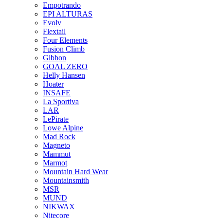
Empotrando
EPI ALTURAS
Evolv
Flextail
Four Elements
Fusion Climb
Gibbon
GOAL ZERO
Helly Hansen
Hoater
INSAFE
La Sportiva
LAR
LePirate
Lowe Alpine
Mad Rock
Magneto
Mammut
Marmot
Mountain Hard Wear
Mountainsmith
MSR
MUND
NIKWAX
Nitecore