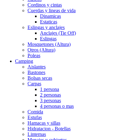
Cordinos y cintas
Cuerdas y lineas de vida
Dinamicas
Estaticas
Eslingas y anclajes
Anclajes (Tie Off)
Eslingas
Mosquetones (Altura)
Otros (Altura)
Poleas
Camping
Aislantes
Bastones
Bolsas secas
Carpas
1 persona
2 personas
3 personas
4 personas o mas
Comida
Estufas
Hamacas y sillas
Hidratacion - Botellas
Linternas
Menajes y cubiertos