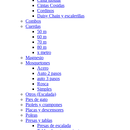
Cinta tubular
Cintas Cosidas
Cordinos
Daisy Chain y escalerillas
Combos
Cuerdas
50 m
60 m
70 m
80 m
x metro
Magnesio
Mosquetones
Acero
Auto 2 pasos
auto 3 pasos
Rosca
Simples
Otros (Escalada)
Pies de gato
Piolets y crampones
Placas y descensores
Poleas
Presas y tablas
Presas de escalada