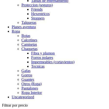
Tablas de entrenamiento
Proteccion (seguros)
Friends
Hexentricos
Stoppers
Talqueras
Planes aventura
Ropa
Botas
Calcetines
Camisetas
Chaquetas
Fibra y plumon
Forros polares
Impermeables (cortavientos)
Tecnicas
Gafas
Gorros
Guantes
Otros (Ropa)
Pantalones
Ropa Interior
Uncategorized
Filtrar por precio