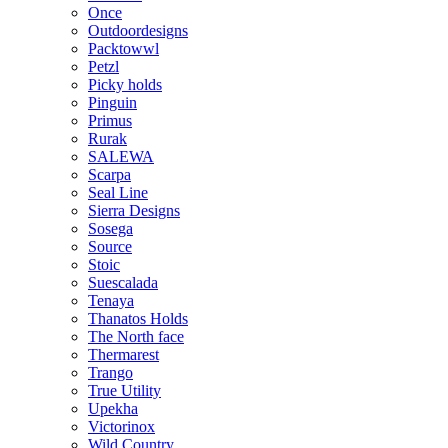
Once
Outdoordesigns
Packtowwl
Petzl
Picky holds
Pinguin
Primus
Rurak
SALEWA
Scarpa
Seal Line
Sierra Designs
Sosega
Source
Stoic
Suescalada
Tenaya
Thanatos Holds
The North face
Thermarest
Trango
True Utility
Upekha
Victorinox
Wild Country