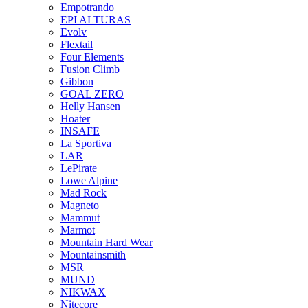
Empotrando
EPI ALTURAS
Evolv
Flextail
Four Elements
Fusion Climb
Gibbon
GOAL ZERO
Helly Hansen
Hoater
INSAFE
La Sportiva
LAR
LePirate
Lowe Alpine
Mad Rock
Magneto
Mammut
Marmot
Mountain Hard Wear
Mountainsmith
MSR
MUND
NIKWAX
Nitecore