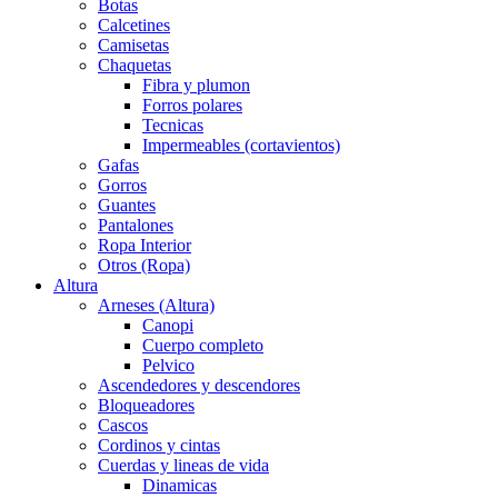
Botas
Calcetines
Camisetas
Chaquetas
Fibra y plumon
Forros polares
Tecnicas
Impermeables (cortavientos)
Gafas
Gorros
Guantes
Pantalones
Ropa Interior
Otros (Ropa)
Altura
Arneses (Altura)
Canopi
Cuerpo completo
Pelvico
Ascendedores y descendores
Bloqueadores
Cascos
Cordinos y cintas
Cuerdas y lineas de vida
Dinamicas