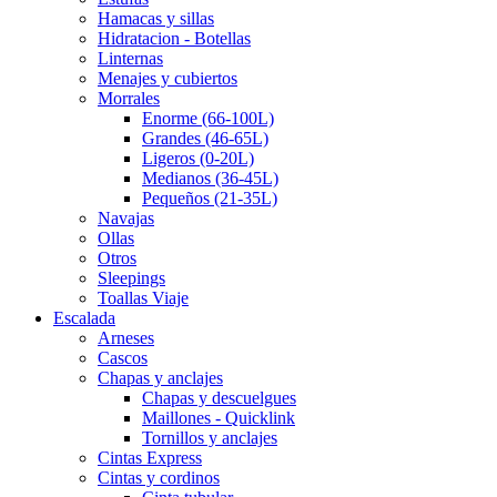
Hamacas y sillas
Hidratacion - Botellas
Linternas
Menajes y cubiertos
Morrales
Enorme (66-100L)
Grandes (46-65L)
Ligeros (0-20L)
Medianos (36-45L)
Pequeños (21-35L)
Navajas
Ollas
Otros
Sleepings
Toallas Viaje
Escalada
Arneses
Cascos
Chapas y anclajes
Chapas y descuelgues
Maillones - Quicklink
Tornillos y anclajes
Cintas Express
Cintas y cordinos