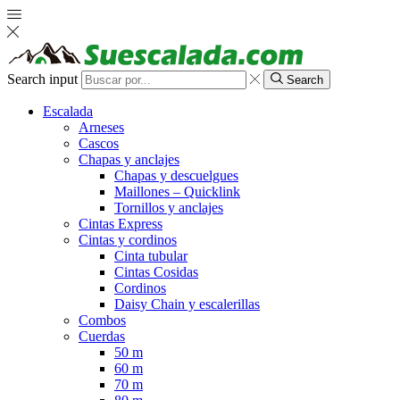
Search input
Search
Escalada
Arneses
Cascos
Chapas y anclajes
Chapas y descuelgues
Maillones – Quicklink
Tornillos y anclajes
Cintas Express
Cintas y cordinos
Cinta tubular
Cintas Cosidas
Cordinos
Daisy Chain y escalerillas
Combos
Cuerdas
50 m
60 m
70 m