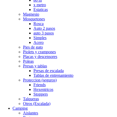
80 m
x metro
Estaticas
Magnesio
Mosquetones
Rosca
Auto 2 pasos
auto 3 pasos
Simples
Acero
Pies de gato
Piolets y crampones
Placas y descensores
Poleas
Presas y tablas
Presas de escalada
Tablas de entrenamiento
Proteccion (seguros)
Friends
Hexentricos
Stoppers
Talqueras
Otros (Escalada)
Camping
Aislantes