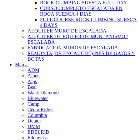
ROCK CLIMBING SUESCA FULL DAY
CURSO COMPLETO ESCALADA EN
ROCA SUESCA 4 DIAS
FULL COURSE ROCK CLIMBING SUESCA
4 DAYS
ALQUILER MURO DE ESCALADA
ALQUILER DE EQUIPO DE MONTAÑISMO /
ESCALADA
FABRICACIÓN MUROS DE ESCALADA
REMONTA (RE-ENCAUCHE) PIES DE GATOS Y
BOTAS
Marcas
ADM
Alpen
Alps
Beal
Black Diamond
Bluewater
Camp
Cedar Ridge
Columbia
Deuter
DMM
EDELRID
Edelweiss