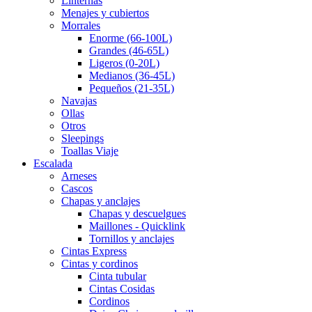
Linternas
Menajes y cubiertos
Morrales
Enorme (66-100L)
Grandes (46-65L)
Ligeros (0-20L)
Medianos (36-45L)
Pequeños (21-35L)
Navajas
Ollas
Otros
Sleepings
Toallas Viaje
Escalada
Arneses
Cascos
Chapas y anclajes
Chapas y descuelgues
Maillones - Quicklink
Tornillos y anclajes
Cintas Express
Cintas y cordinos
Cinta tubular
Cintas Cosidas
Cordinos