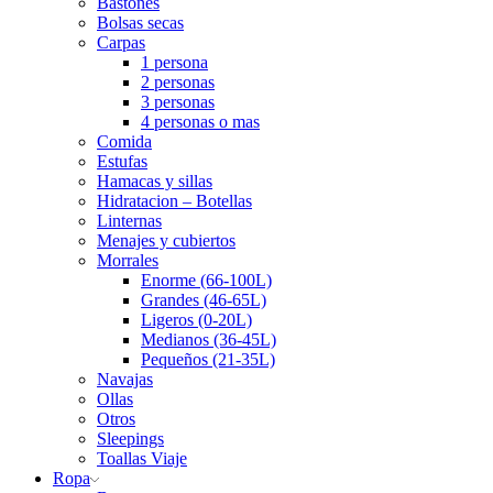
Bastones
Bolsas secas
Carpas
1 persona
2 personas
3 personas
4 personas o mas
Comida
Estufas
Hamacas y sillas
Hidratacion – Botellas
Linternas
Menajes y cubiertos
Morrales
Enorme (66-100L)
Grandes (46-65L)
Ligeros (0-20L)
Medianos (36-45L)
Pequeños (21-35L)
Navajas
Ollas
Otros
Sleepings
Toallas Viaje
Ropa