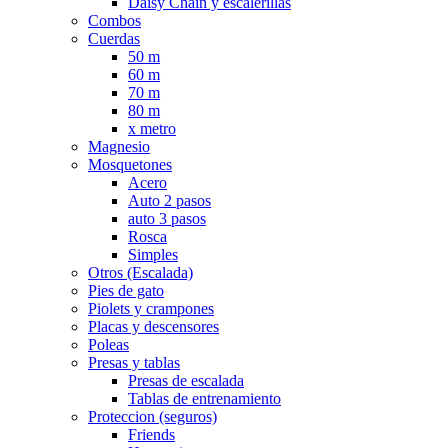
Daisy Chain y escalerillas
Combos
Cuerdas
50 m
60 m
70 m
80 m
x metro
Magnesio
Mosquetones
Acero
Auto 2 pasos
auto 3 pasos
Rosca
Simples
Otros (Escalada)
Pies de gato
Piolets y crampones
Placas y descensores
Poleas
Presas y tablas
Presas de escalada
Tablas de entrenamiento
Proteccion (seguros)
Friends