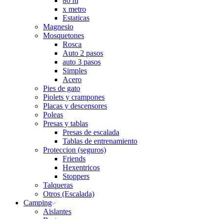
80 m
x metro
Estaticas
Magnesio
Mosquetones
Rosca
Auto 2 pasos
auto 3 pasos
Simples
Acero
Pies de gato
Piolets y crampones
Placas y descensores
Poleas
Presas y tablas
Presas de escalada
Tablas de entrenamiento
Proteccion (seguros)
Friends
Hexentricos
Stoppers
Talqueras
Otros (Escalada)
Camping
Aislantes