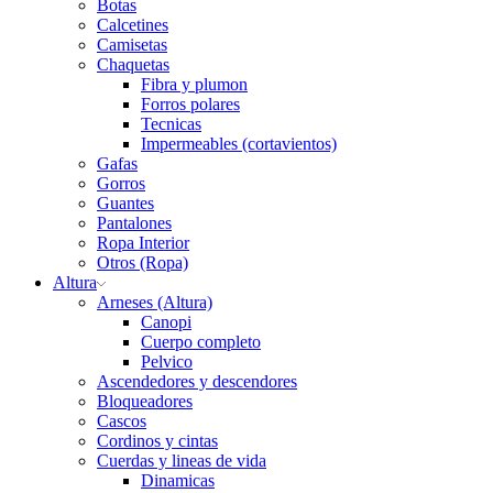
Botas
Calcetines
Camisetas
Chaquetas
Fibra y plumon
Forros polares
Tecnicas
Impermeables (cortavientos)
Gafas
Gorros
Guantes
Pantalones
Ropa Interior
Otros (Ropa)
Altura
Arneses (Altura)
Canopi
Cuerpo completo
Pelvico
Ascendedores y descendores
Bloqueadores
Cascos
Cordinos y cintas
Cuerdas y lineas de vida
Dinamicas