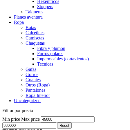
Hexentricos
Stoppers
Talqueras
Planes aventura
Ropa
Botas
Calcetines
Camisetas
Chaquetas
Fibra y plumon
Forros polares
Impermeables (cortavientos)
Tecnicas
Gafas
Gorros
Guantes
Otros (Ropa)
Pantalones
Ropa Interior
Uncategorized
Filtrar por precio
Min price
Max price
Reset