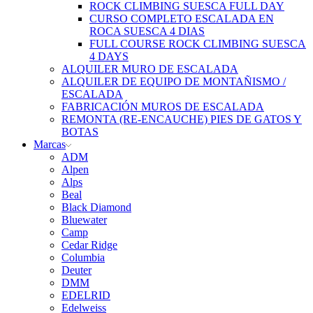
ROCK CLIMBING SUESCA FULL DAY
CURSO COMPLETO ESCALADA EN
ROCA SUESCA 4 DIAS
FULL COURSE ROCK CLIMBING SUESCA
4 DAYS
ALQUILER MURO DE ESCALADA
ALQUILER DE EQUIPO DE MONTAÑISMO /
ESCALADA
FABRICACIÓN MUROS DE ESCALADA
REMONTA (RE-ENCAUCHE) PIES DE GATOS Y
BOTAS
Marcas
ADM
Alpen
Alps
Beal
Black Diamond
Bluewater
Camp
Cedar Ridge
Columbia
Deuter
DMM
EDELRID
Edelweiss