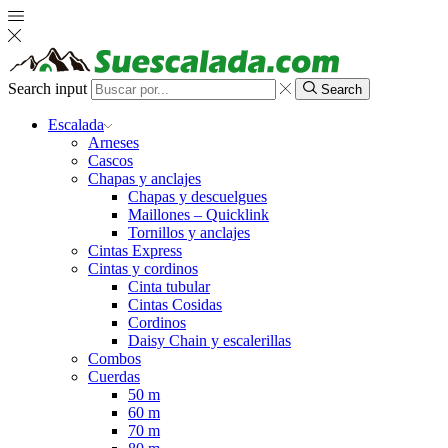
Search input
Search
Escalada
Arneses
Cascos
Chapas y anclajes
Chapas y descuelgues
Maillones – Quicklink
Tornillos y anclajes
Cintas Express
Cintas y cordinos
Cinta tubular
Cintas Cosidas
Cordinos
Daisy Chain y escalerillas
Combos
Cuerdas
50 m
60 m
70 m