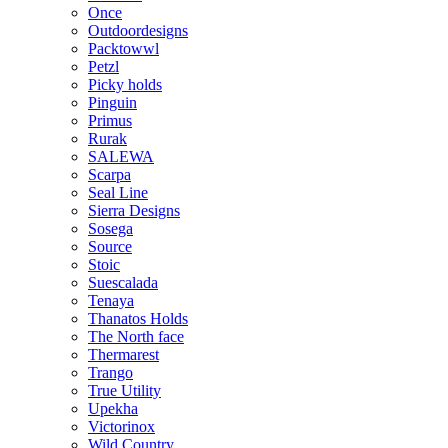
Once
Outdoordesigns
Packtowwl
Petzl
Picky holds
Pinguin
Primus
Rurak
SALEWA
Scarpa
Seal Line
Sierra Designs
Sosega
Source
Stoic
Suescalada
Tenaya
Thanatos Holds
The North face
Thermarest
Trango
True Utility
Upekha
Victorinox
Wild Country