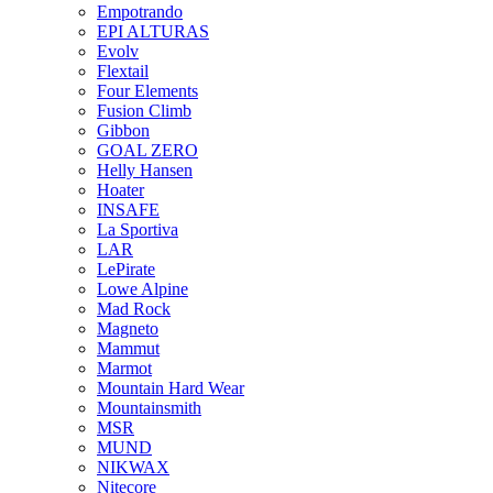
Empotrando
EPI ALTURAS
Evolv
Flextail
Four Elements
Fusion Climb
Gibbon
GOAL ZERO
Helly Hansen
Hoater
INSAFE
La Sportiva
LAR
LePirate
Lowe Alpine
Mad Rock
Magneto
Mammut
Marmot
Mountain Hard Wear
Mountainsmith
MSR
MUND
NIKWAX
Nitecore