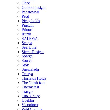
Once
Outdoordesigns
Packtowwl
Petzl
Picky holds
Pinguin
Primus
Rurak
SALEWA
Scarpa
Seal Line
Sierra Designs
Sosega
Source
Stoic
Suescalada
Tenaya
Thanatos Holds
The North face
Thermarest
Trango
True Utility
Upekha
Victorinox
Wild Country