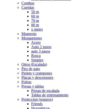
Combos
Cuerdas
50 m
60 m
70 m
80 m
x metro
Magnesio
Mosquetones
Acero
Auto 2 pasos
auto 3 pasos
Rosca
Simples
Otros (Escalada)
Pies de gato
Piolets y crampones
Placas y descensores
Poleas
Presas y tablas
Presas de escalada
Tablas de entrenamiento
Proteccion (seguros)
Friends
Hexentricos