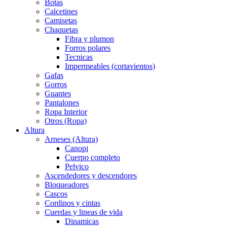
Botas
Calcetines
Camisetas
Chaquetas
Fibra y plumon
Forros polares
Tecnicas
Impermeables (cortavientos)
Gafas
Gorros
Guantes
Pantalones
Ropa Interior
Otros (Ropa)
Altura
Arneses (Altura)
Canopi
Cuerpo completo
Pelvico
Ascendedores y descendores
Bloqueadores
Cascos
Cordinos y cintas
Cuerdas y lineas de vida
Dinamicas