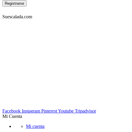
Suescalada.com
DIRECCIÓN:
Carrera 23 53A-05 piso 3, Bogotá – COLOMBIA
Lunes a viernes 9am-7pm. Sabados 10am-6pm
TELÉFONOS:
Tel: 4572302 Cel: 3003157349 -Whatapp
EMAIL:
info@suescalada.com
Facebook
Instagram
Pinterest
Youtube
Tripadvisor
Mi Cuenta
Mi cuenta