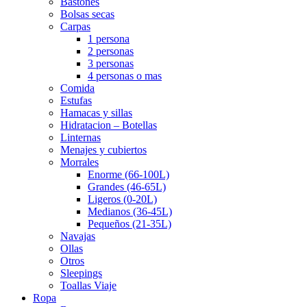
Bastones
Bolsas secas
Carpas
1 persona
2 personas
3 personas
4 personas o mas
Comida
Estufas
Hamacas y sillas
Hidratacion – Botellas
Linternas
Menajes y cubiertos
Morrales
Enorme (66-100L)
Grandes (46-65L)
Ligeros (0-20L)
Medianos (36-45L)
Pequeños (21-35L)
Navajas
Ollas
Otros
Sleepings
Toallas Viaje
Ropa