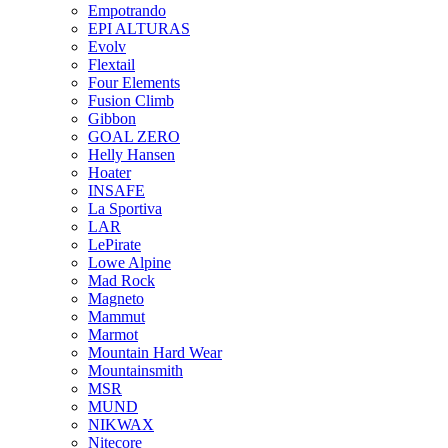
Empotrando
EPI ALTURAS
Evolv
Flextail
Four Elements
Fusion Climb
Gibbon
GOAL ZERO
Helly Hansen
Hoater
INSAFE
La Sportiva
LAR
LePirate
Lowe Alpine
Mad Rock
Magneto
Mammut
Marmot
Mountain Hard Wear
Mountainsmith
MSR
MUND
NIKWAX
Nitecore