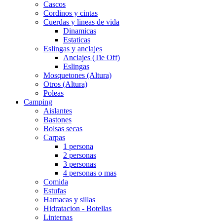
Cascos
Cordinos y cintas
Cuerdas y lineas de vida
Dinamicas
Estaticas
Eslingas y anclajes
Anclajes (Tie Off)
Eslingas
Mosquetones (Altura)
Otros (Altura)
Poleas
Camping
Aislantes
Bastones
Bolsas secas
Carpas
1 persona
2 personas
3 personas
4 personas o mas
Comida
Estufas
Hamacas y sillas
Hidratacion - Botellas
Linternas