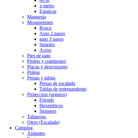
80 m
x metro
Estaticas
Magnesio
Mosquetones
Rosca
Auto 2 pasos
auto 3 pasos
Simples
Acero
Pies de gato
Piolets y crampones
Placas y descensores
Poleas
Presas y tablas
Presas de escalada
Tablas de entrenamiento
Proteccion (seguros)
Friends
Hexentricos
Stoppers
Talqueras
Otros (Escalada)
Camping
Aislantes