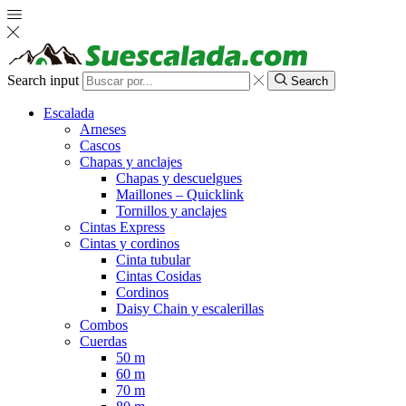
Search input
Search
Escalada
Arneses
Cascos
Chapas y anclajes
Chapas y descuelgues
Maillones – Quicklink
Tornillos y anclajes
Cintas Express
Cintas y cordinos
Cinta tubular
Cintas Cosidas
Cordinos
Daisy Chain y escalerillas
Combos
Cuerdas
50 m
60 m
70 m