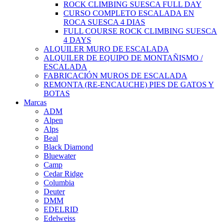
ROCK CLIMBING SUESCA FULL DAY
CURSO COMPLETO ESCALADA EN
ROCA SUESCA 4 DIAS
FULL COURSE ROCK CLIMBING SUESCA
4 DAYS
ALQUILER MURO DE ESCALADA
ALQUILER DE EQUIPO DE MONTAÑISMO /
ESCALADA
FABRICACIÓN MUROS DE ESCALADA
REMONTA (RE-ENCAUCHE) PIES DE GATOS Y
BOTAS
Marcas
ADM
Alpen
Alps
Beal
Black Diamond
Bluewater
Camp
Cedar Ridge
Columbia
Deuter
DMM
EDELRID
Edelweiss