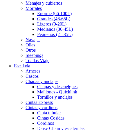
Menajes y cubiertos
Morrales
Enorme (66-100L)
Grandes (46-65L)
Ligeros (0-20L)
Medianos (36-45L)
Pequeños (21-35L)
Navajas
Ollas
Otros
Sleepings
Toallas Viaje
Escalada
Arneses
Cascos
Chapas y anclajes
Chapas y descuelgues
Maillones - Quicklink
Tornillos y anclajes
Cintas Express
Cintas y cordinos
Cinta tubular
Cintas Cosidas
Cordinos
Daisy Chain y escalerillas