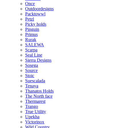
Once
Outdoordesigns
Packtowwl
Petzl
Picky holds
Pinguin
Primus
Rurak
SALEWA
Scarpa
Seal Line
Sierra Designs
Sosega
Source
Stoic
Suescalada
Tenaya
Thanatos Holds
The North face
Thermarest
Trango
True Utility
Upekha
Victorinox
Wild Country