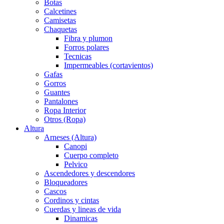
Botas
Calcetines
Camisetas
Chaquetas
Fibra y plumon
Forros polares
Tecnicas
Impermeables (cortavientos)
Gafas
Gorros
Guantes
Pantalones
Ropa Interior
Otros (Ropa)
Altura
Arneses (Altura)
Canopi
Cuerpo completo
Pelvico
Ascendedores y descendores
Bloqueadores
Cascos
Cordinos y cintas
Cuerdas y lineas de vida
Dinamicas