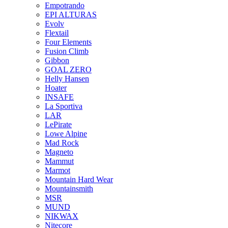
Empotrando
EPI ALTURAS
Evolv
Flextail
Four Elements
Fusion Climb
Gibbon
GOAL ZERO
Helly Hansen
Hoater
INSAFE
La Sportiva
LAR
LePirate
Lowe Alpine
Mad Rock
Magneto
Mammut
Marmot
Mountain Hard Wear
Mountainsmith
MSR
MUND
NIKWAX
Nitecore