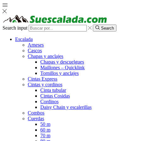
Search input
Search
Escalada
Arneses
Cascos
Chapas y anclajes
Chapas y descuelgues
Maillones – Quicklink
Tornillos y anclajes
Cintas Express
Cintas y cordinos
Cinta tubular
Cintas Cosidas
Cordinos
Daisy Chain y escalerillas
Combos
Cuerdas
50 m
60 m
70 m