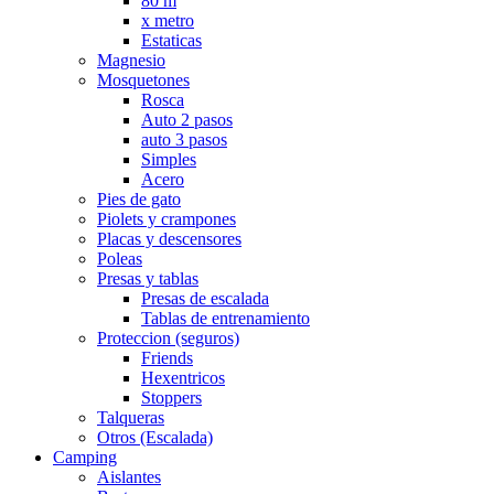
80 m
x metro
Estaticas
Magnesio
Mosquetones
Rosca
Auto 2 pasos
auto 3 pasos
Simples
Acero
Pies de gato
Piolets y crampones
Placas y descensores
Poleas
Presas y tablas
Presas de escalada
Tablas de entrenamiento
Proteccion (seguros)
Friends
Hexentricos
Stoppers
Talqueras
Otros (Escalada)
Camping
Aislantes