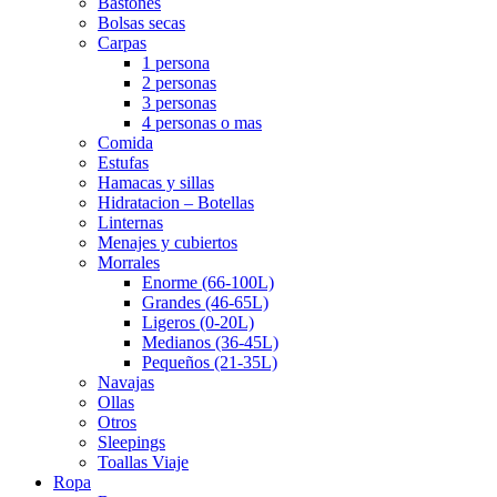
Bastones
Bolsas secas
Carpas
1 persona
2 personas
3 personas
4 personas o mas
Comida
Estufas
Hamacas y sillas
Hidratacion – Botellas
Linternas
Menajes y cubiertos
Morrales
Enorme (66-100L)
Grandes (46-65L)
Ligeros (0-20L)
Medianos (36-45L)
Pequeños (21-35L)
Navajas
Ollas
Otros
Sleepings
Toallas Viaje
Ropa