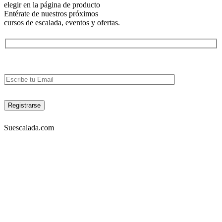
elegir en la página de producto
Entérate de nuestros próximos
cursos de escalada, eventos y ofertas.
Suescalada.com
DIRECCIÓN:
Carrera 23 53A-05 piso 3, Bogotá – COLOMBIA
Lunes a viernes 9am-7pm. Sabados 10am-6pm
TELÉFONOS:
Tel: 4572302 Cel: 3003157349 -Whatapp