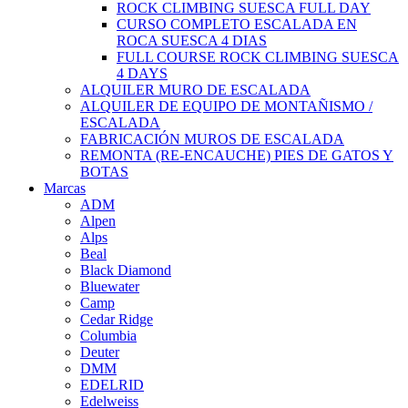
ROCK CLIMBING SUESCA FULL DAY
CURSO COMPLETO ESCALADA EN
ROCA SUESCA 4 DIAS
FULL COURSE ROCK CLIMBING SUESCA
4 DAYS
ALQUILER MURO DE ESCALADA
ALQUILER DE EQUIPO DE MONTAÑISMO /
ESCALADA
FABRICACIÓN MUROS DE ESCALADA
REMONTA (RE-ENCAUCHE) PIES DE GATOS Y
BOTAS
Marcas
ADM
Alpen
Alps
Beal
Black Diamond
Bluewater
Camp
Cedar Ridge
Columbia
Deuter
DMM
EDELRID
Edelweiss