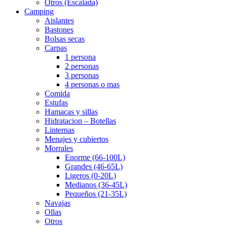
Otros (Escalada)
Camping
Aislantes
Bastones
Bolsas secas
Carpas
1 persona
2 personas
3 personas
4 personas o mas
Comida
Estufas
Hamacas y sillas
Hidratacion – Botellas
Linternas
Menajes y cubiertos
Morrales
Enorme (66-100L)
Grandes (46-65L)
Ligeros (0-20L)
Medianos (36-45L)
Pequeños (21-35L)
Navajas
Ollas
Otros