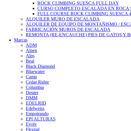
ROCK CLIMBING SUESCA FULL DAY
CURSO COMPLETO ESCALADA EN ROCA S
FULL COURSE ROCK CLIMBING SUESCA 
ALQUILER MURO DE ESCALADA
ALQUILER DE EQUIPO DE MONTAÑISMO / ES
FABRICACIÓN MUROS DE ESCALADA
REMONTA (RE-ENCAUCHE) PIES DE GATOS Y 
Marcas
ADM
Alpen
Alps
Beal
Black Diamond
Bluewater
Camp
Cedar Ridge
Columbia
Deuter
DMM
EDELRID
Edelweiss
Empotrando
EPI ALTURAS
Evolv
Flextail