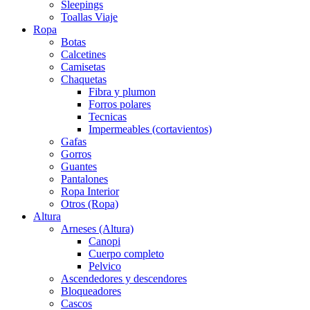
Sleepings
Toallas Viaje
Ropa
Botas
Calcetines
Camisetas
Chaquetas
Fibra y plumon
Forros polares
Tecnicas
Impermeables (cortavientos)
Gafas
Gorros
Guantes
Pantalones
Ropa Interior
Otros (Ropa)
Altura
Arneses (Altura)
Canopi
Cuerpo completo
Pelvico
Ascendedores y descendores
Bloqueadores
Cascos