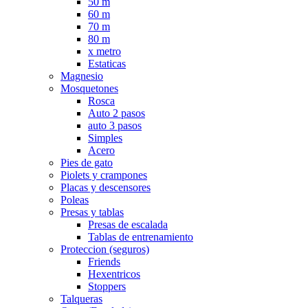
50 m
60 m
70 m
80 m
x metro
Estaticas
Magnesio
Mosquetones
Rosca
Auto 2 pasos
auto 3 pasos
Simples
Acero
Pies de gato
Piolets y crampones
Placas y descensores
Poleas
Presas y tablas
Presas de escalada
Tablas de entrenamiento
Proteccion (seguros)
Friends
Hexentricos
Stoppers
Talqueras