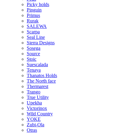
Picky holds
Pinguin
Primus
Rurak
SALEWA
Scarpa
Seal Line
Sierra Designs
Sosega
Source
Stoic
Suescalada
Tenaya
Thanatos Holds
The North face
Thermarest
Trango
True Utility
Upekha
Victorinox
Wild Country
YOKE
Zubi-Ola
Otras