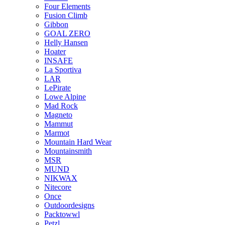
Four Elements
Fusion Climb
Gibbon
GOAL ZERO
Helly Hansen
Hoater
INSAFE
La Sportiva
LAR
LePirate
Lowe Alpine
Mad Rock
Magneto
Mammut
Marmot
Mountain Hard Wear
Mountainsmith
MSR
MUND
NIKWAX
Nitecore
Once
Outdoordesigns
Packtowwl
Petzl