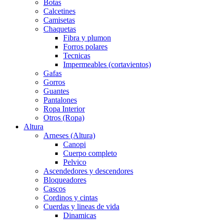
Botas
Calcetines
Camisetas
Chaquetas
Fibra y plumon
Forros polares
Tecnicas
Impermeables (cortavientos)
Gafas
Gorros
Guantes
Pantalones
Ropa Interior
Otros (Ropa)
Altura
Arneses (Altura)
Canopi
Cuerpo completo
Pelvico
Ascendedores y descendores
Bloqueadores
Cascos
Cordinos y cintas
Cuerdas y lineas de vida
Dinamicas