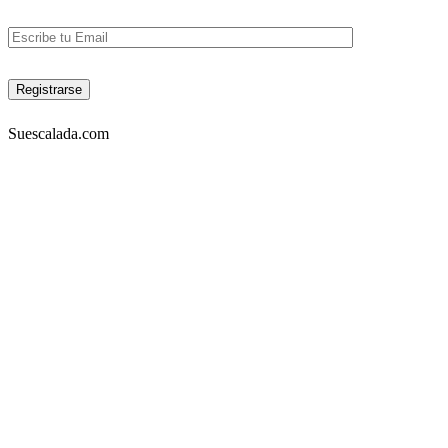
Suescalada.com
DIRECCIÓN:
Carrera 23 53A-05 piso 3, Bogotá – COLOMBIA
Lunes a viernes 9am-7pm. Sabados 10am-6pm
TELÉFONOS:
Tel: 4572302 Cel: 3003157349 -Whatapp
EMAIL:
info@suescalada.com