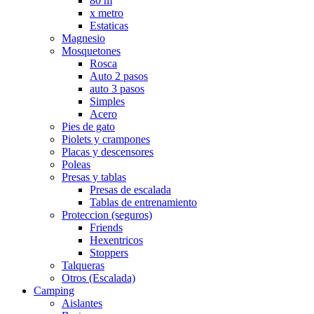
80 m
x metro
Estaticas
Magnesio
Mosquetones
Rosca
Auto 2 pasos
auto 3 pasos
Simples
Acero
Pies de gato
Piolets y crampones
Placas y descensores
Poleas
Presas y tablas
Presas de escalada
Tablas de entrenamiento
Proteccion (seguros)
Friends
Hexentricos
Stoppers
Talqueras
Otros (Escalada)
Camping
Aislantes