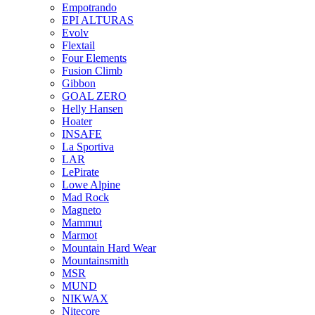
Empotrando
EPI ALTURAS
Evolv
Flextail
Four Elements
Fusion Climb
Gibbon
GOAL ZERO
Helly Hansen
Hoater
INSAFE
La Sportiva
LAR
LePirate
Lowe Alpine
Mad Rock
Magneto
Mammut
Marmot
Mountain Hard Wear
Mountainsmith
MSR
MUND
NIKWAX
Nitecore