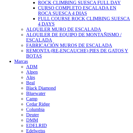
ROCK CLIMBING SUESCA FULL DAY
CURSO COMPLETO ESCALADA EN
ROCA SUESCA 4 DIAS
FULL COURSE ROCK CLIMBING SUESCA
4 DAYS
ALQUILER MURO DE ESCALADA
ALQUILER DE EQUIPO DE MONTAÑISMO /
ESCALADA
FABRICACIÓN MUROS DE ESCALADA
REMONTA (RE-ENCAUCHE) PIES DE GATOS Y
BOTAS
Marcas
ADM
Alpen
Alps
Beal
Black Diamond
Bluewater
Camp
Cedar Ridge
Columbia
Deuter
DMM
EDELRID
Edelweiss