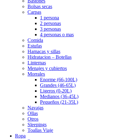
Bastones
Bolsas secas
Carpas
1 persona
2 personas
3 personas
4 personas o mas
Comida
Estufas
Hamacas y sillas
Hidratacion – Botellas
Linternas
Menajes y cubiertos
Morrales
Enorme (66-100L)
Grandes (46-65L)
Ligeros (0-20L)
Medianos (36-45L)
Pequeños (21-35L)
Navajas
Ollas
Otros
Sleepings
Toallas Viaje
Ropa