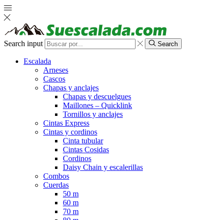
Search input
Search
Escalada
Arneses
Cascos
Chapas y anclajes
Chapas y descuelgues
Maillones – Quicklink
Tornillos y anclajes
Cintas Express
Cintas y cordinos
Cinta tubular
Cintas Cosidas
Cordinos
Daisy Chain y escalerillas
Combos
Cuerdas
50 m
60 m
70 m