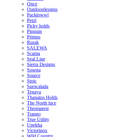
Once
Outdoordesigns
Packtowwl
Petzl
Picky holds
Pinguin
Primus
Rurak
SALEWA
Scarpa
Seal Line
Sierra Designs
Sosega
Source
Stoic
Suescalada
Tenaya
Thanatos Holds
The North face
Thermarest
Trango
True Utility
Upekha
Victorinox
Wild Country