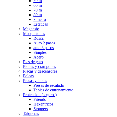
50 m
60 m
70 m
80 m
x metro
Estaticas
Magnesio
Mosquetones
Rosca
Auto 2 pasos
auto 3 pasos
Simples
Acero
Pies de gato
Piolets y crampones
Placas y descensores
Poleas
Presas y tablas
Presas de escalada
Tablas de entrenamiento
Proteccion (seguros)
Friends
Hexentricos
Stoppers
Talqueras