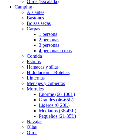
Otros (Escalada)
Camping
Aislantes
Bastones
Bolsas secas
Carpas
1 persona
2 personas
3 personas
4 personas o mas
Comida
Estufas
Hamacas y sillas
Hidratacion – Botellas
Linternas
Menajes y cubiertos
Morrales
Enorme (66-100L)
Grandes (46-65L)
Ligeros (0-20L)
Medianos (36-45L)
Pequeños (21-35L)
Navajas
Ollas
Otros