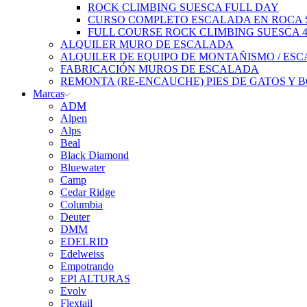
ROCK CLIMBING SUESCA FULL DAY
CURSO COMPLETO ESCALADA EN ROCA S
FULL COURSE ROCK CLIMBING SUESCA 
ALQUILER MURO DE ESCALADA
ALQUILER DE EQUIPO DE MONTAÑISMO / ES
FABRICACIÓN MUROS DE ESCALADA
REMONTA (RE-ENCAUCHE) PIES DE GATOS Y 
Marcas
ADM
Alpen
Alps
Beal
Black Diamond
Bluewater
Camp
Cedar Ridge
Columbia
Deuter
DMM
EDELRID
Edelweiss
Empotrando
EPI ALTURAS
Evolv
Flextail