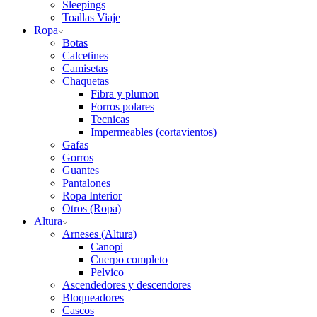
Sleepings
Toallas Viaje
Ropa
Botas
Calcetines
Camisetas
Chaquetas
Fibra y plumon
Forros polares
Tecnicas
Impermeables (cortavientos)
Gafas
Gorros
Guantes
Pantalones
Ropa Interior
Otros (Ropa)
Altura
Arneses (Altura)
Canopi
Cuerpo completo
Pelvico
Ascendedores y descendores
Bloqueadores
Cascos