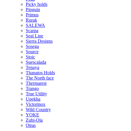
Picky holds
Pinguin
Primus
Rurak
SALEWA
Scarpa
Seal Line
Sierra Designs
Sosega
Source
Stoic
Suescalada
Tenaya
Thanatos Holds
The North face
Thermarest
Trango
True Utility
Upekha
Victorinox
Wild Country
YOKE
Zubi-Ola
Otras