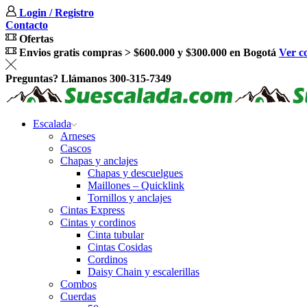
Login / Registro
Contacto
Ofertas
Envios gratis compras > $600.000 y $300.000 en Bogotá
Ver c
Preguntas? Llámanos 300-315-7349
Escalada
Arneses
Cascos
Chapas y anclajes
Chapas y descuelgues
Maillones – Quicklink
Tornillos y anclajes
Cintas Express
Cintas y cordinos
Cinta tubular
Cintas Cosidas
Cordinos
Daisy Chain y escalerillas
Combos
Cuerdas