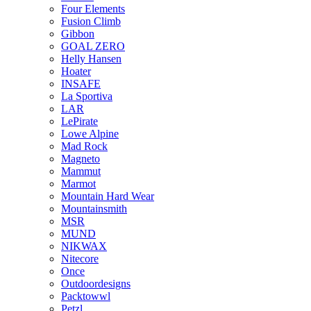
Four Elements
Fusion Climb
Gibbon
GOAL ZERO
Helly Hansen
Hoater
INSAFE
La Sportiva
LAR
LePirate
Lowe Alpine
Mad Rock
Magneto
Mammut
Marmot
Mountain Hard Wear
Mountainsmith
MSR
MUND
NIKWAX
Nitecore
Once
Outdoordesigns
Packtowwl
Petzl