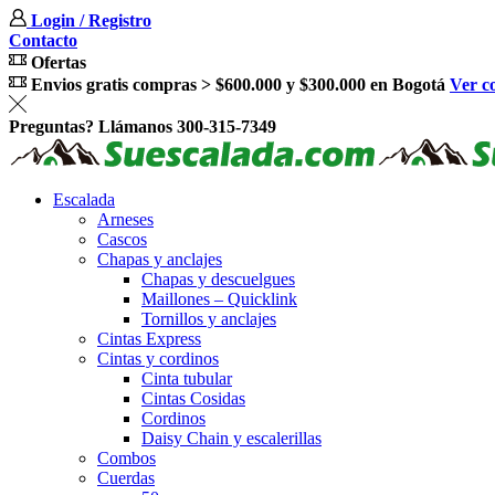
Login / Registro
Contacto
Ofertas
Envios gratis compras > $600.000 y $300.000 en Bogotá
Ver c
Preguntas? Llámanos 300-315-7349
Escalada
Arneses
Cascos
Chapas y anclajes
Chapas y descuelgues
Maillones – Quicklink
Tornillos y anclajes
Cintas Express
Cintas y cordinos
Cinta tubular
Cintas Cosidas
Cordinos
Daisy Chain y escalerillas
Combos
Cuerdas