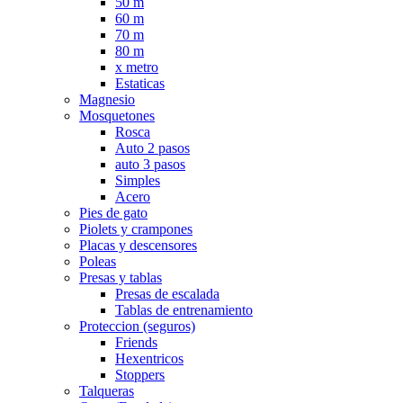
50 m
60 m
70 m
80 m
x metro
Estaticas
Magnesio
Mosquetones
Rosca
Auto 2 pasos
auto 3 pasos
Simples
Acero
Pies de gato
Piolets y crampones
Placas y descensores
Poleas
Presas y tablas
Presas de escalada
Tablas de entrenamiento
Proteccion (seguros)
Friends
Hexentricos
Stoppers
Talqueras