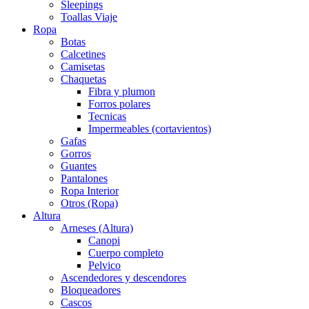
Sleepings
Toallas Viaje
Ropa
Botas
Calcetines
Camisetas
Chaquetas
Fibra y plumon
Forros polares
Tecnicas
Impermeables (cortavientos)
Gafas
Gorros
Guantes
Pantalones
Ropa Interior
Otros (Ropa)
Altura
Arneses (Altura)
Canopi
Cuerpo completo
Pelvico
Ascendedores y descendores
Bloqueadores
Cascos