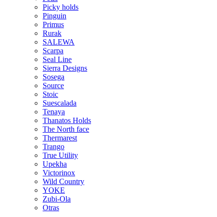
Picky holds
Pinguin
Primus
Rurak
SALEWA
Scarpa
Seal Line
Sierra Designs
Sosega
Source
Stoic
Suescalada
Tenaya
Thanatos Holds
The North face
Thermarest
Trango
True Utility
Upekha
Victorinox
Wild Country
YOKE
Zubi-Ola
Otras