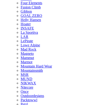
Four Elements
Fusion Climb
Gibbon
GOAL ZERO
Helly Hansen
Hoater
INSAFE
La Sportiva
LAR
LePirate
Lowe Alpine
Mad Rock
Magneto
Mammut
Marmot
Mountain Hard Wear
Mountainsmith
MSR
MUND
NIKWAX
Nitecore
Once
Outdoordesigns
Packtowwl
Petzl