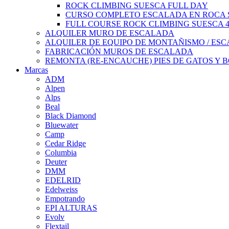
ROCK CLIMBING SUESCA FULL DAY
CURSO COMPLETO ESCALADA EN ROCA S
FULL COURSE ROCK CLIMBING SUESCA 
ALQUILER MURO DE ESCALADA
ALQUILER DE EQUIPO DE MONTAÑISMO / ES
FABRICACIÓN MUROS DE ESCALADA
REMONTA (RE-ENCAUCHE) PIES DE GATOS Y 
Marcas
ADM
Alpen
Alps
Beal
Black Diamond
Bluewater
Camp
Cedar Ridge
Columbia
Deuter
DMM
EDELRID
Edelweiss
Empotrando
EPI ALTURAS
Evolv
Flextail