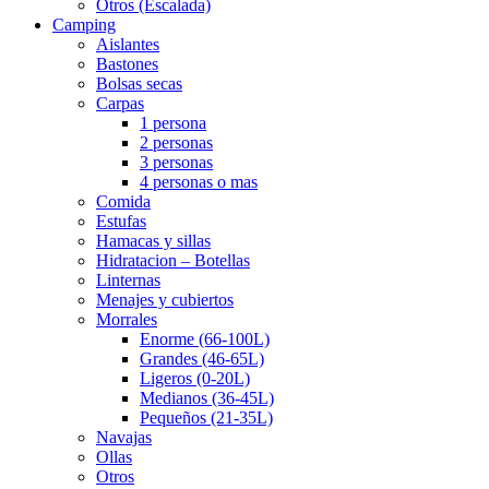
Otros (Escalada)
Camping
Aislantes
Bastones
Bolsas secas
Carpas
1 persona
2 personas
3 personas
4 personas o mas
Comida
Estufas
Hamacas y sillas
Hidratacion – Botellas
Linternas
Menajes y cubiertos
Morrales
Enorme (66-100L)
Grandes (46-65L)
Ligeros (0-20L)
Medianos (36-45L)
Pequeños (21-35L)
Navajas
Ollas
Otros