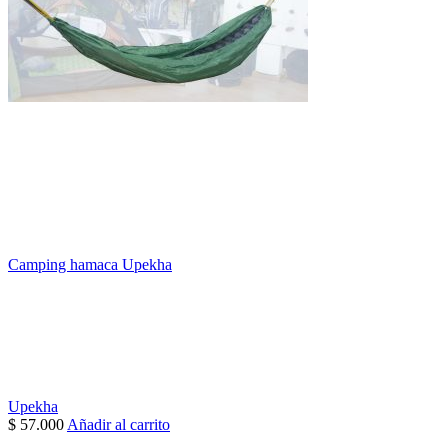
Camping hamaca Upekha
Upekha
$
57.000
Añadir al carrito