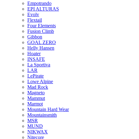
Empotrando
EPI ALTURAS
Evolv
Flextail
Four Elements
Fusion Climb
Gibbon
GOAL ZERO
Helly Hansen
Hoater
INSAFE
La Sportiva
LAR
LePirate
Lowe Alpine
Mad Rock
Magneto
Mammut
Marmot
Mountain Hard Wear
Mountainsmith
MSR
MUND
NIKWAX
Nitecore