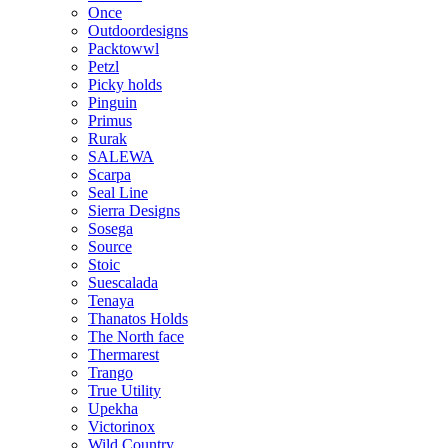
Once
Outdoordesigns
Packtowwl
Petzl
Picky holds
Pinguin
Primus
Rurak
SALEWA
Scarpa
Seal Line
Sierra Designs
Sosega
Source
Stoic
Suescalada
Tenaya
Thanatos Holds
The North face
Thermarest
Trango
True Utility
Upekha
Victorinox
Wild Country