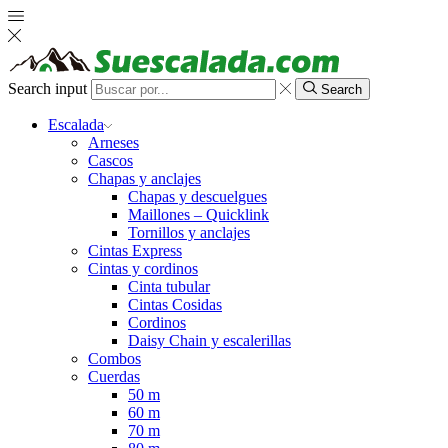
Search input
Search
Escalada
Arneses
Cascos
Chapas y anclajes
Chapas y descuelgues
Maillones – Quicklink
Tornillos y anclajes
Cintas Express
Cintas y cordinos
Cinta tubular
Cintas Cosidas
Cordinos
Daisy Chain y escalerillas
Combos
Cuerdas
50 m
60 m
70 m