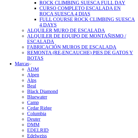
ROCK CLIMBING SUESCA FULL DAY
CURSO COMPLETO ESCALADA EN
ROCA SUESCA 4 DIAS
FULL COURSE ROCK CLIMBING SUESCA
4 DAYS
ALQUILER MURO DE ESCALADA
ALQUILER DE EQUIPO DE MONTAÑISMO /
ESCALADA
FABRICACIÓN MUROS DE ESCALADA
REMONTA (RE-ENCAUCHE) PIES DE GATOS Y
BOTAS
Marcas
ADM
Alpen
Alps
Beal
Black Diamond
Bluewater
Camp
Cedar Ridge
Columbia
Deuter
DMM
EDELRID
Edelweiss