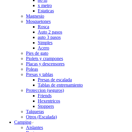
80 m
x metro
Estaticas
Magnesio
Mosquetones
Rosca
Auto 2 pasos
auto 3 pasos
Simples
Acero
Pies de gato
Piolets y crampones
Placas y descensores
Poleas
Presas y tablas
Presas de escalada
Tablas de entrenamiento
Proteccion (seguros)
Friends
Hexentricos
Stoppers
Talqueras
Otros (Escalada)
Camping
Aislantes