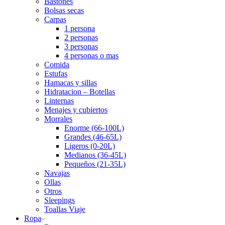
Bastones
Bolsas secas
Carpas
1 persona
2 personas
3 personas
4 personas o mas
Comida
Estufas
Hamacas y sillas
Hidratacion – Botellas
Linternas
Menajes y cubiertos
Morrales
Enorme (66-100L)
Grandes (46-65L)
Ligeros (0-20L)
Medianos (36-45L)
Pequeños (21-35L)
Navajas
Ollas
Otros
Sleepings
Toallas Viaje
Ropa