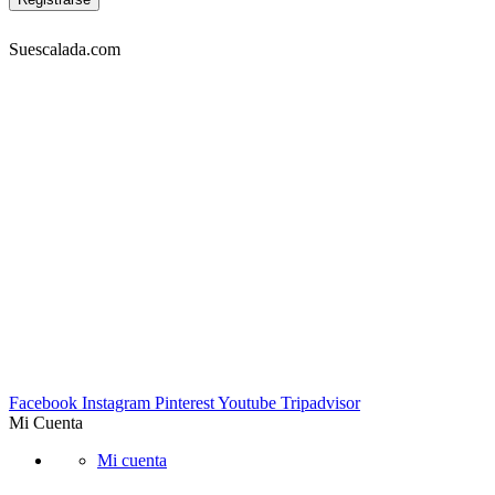
Suescalada.com
DIRECCIÓN:
Carrera 23 53A-05 piso 3, Bogotá – COLOMBIA
Lunes a viernes 9am-7pm. Sabados 10am-6pm
TELÉFONOS:
Tel: 4572302 Cel: 3003157349 -Whatapp
EMAIL:
info@suescalada.com
Facebook
Instagram
Pinterest
Youtube
Tripadvisor
Mi Cuenta
Mi cuenta