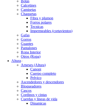
Botas
Calcetines
Camisetas
Chaquetas
Fibra y plumon
Forros polares
Tecnicas
Impermeables (cortavientos)
Gafas
Gorros
Guantes
Pantalones
Ropa Interior
Otros (Ropa)
Altura
Arneses (Altura)
Canopi
Cuerpo completo
Pelvico
Ascendedores y descendores
Bloqueadores
Cascos
Cordinos y cintas
Cuerdas y lineas de vida
Dinamicas