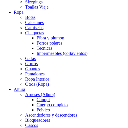
Sleepings
Toallas Viaje
Ropa
Botas
Calcetines
Camisetas
Chaquetas
Fibra y plumon
Forros polares
Tecnicas
Impermeables (cortavientos)
Gafas
Gorros
Guantes
Pantalones
Ropa Interior
Otros (Ropa)
Altura
Arneses (Altura)
Canopi
Cuerpo completo
Pelvico
Ascendedores y descendores
Bloqueadores
Cascos