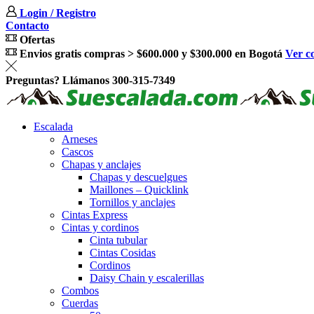
Login / Registro
Contacto
Ofertas
Envios gratis compras > $600.000 y $300.000 en Bogotá
Ver c
Preguntas? Llámanos 300-315-7349
Escalada
Arneses
Cascos
Chapas y anclajes
Chapas y descuelgues
Maillones – Quicklink
Tornillos y anclajes
Cintas Express
Cintas y cordinos
Cinta tubular
Cintas Cosidas
Cordinos
Daisy Chain y escalerillas
Combos
Cuerdas