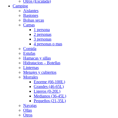
Otros (Escalada)
Camping
Aislantes
Bastones
Bolsas secas
Carpas
1 persona
2 personas
3 personas
4 personas o mas
Comida
Estufas
Hamacas y sillas
Hidratacion – Botellas
Linternas
Menajes y cubiertos
Morrales
Enorme (66-100L)
Grandes (46-65L)
Ligeros (0-20L)
Medianos (36-45L)
Pequeños (21-35L)
Navajas
Ollas
Otros