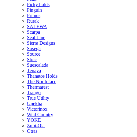
Picky holds
Pinguin
Primus
Rurak
SALEWA
Scarpa
Seal Line
Sierra Designs
Sosega
Source
Stoic
Suescalada
Tenaya
Thanatos Holds
The North face
Thermarest
Trango
True Utility
Upekha
Victorinox
Wild Country
YOKE
Zubi-Ola
Otras