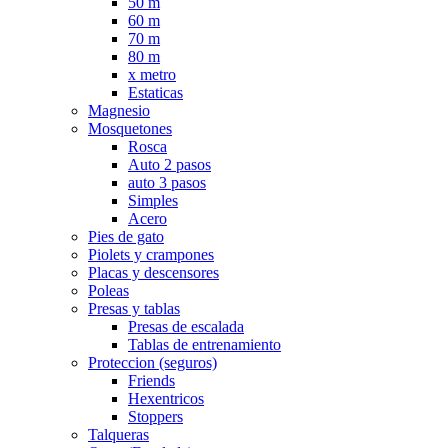
50 m
60 m
70 m
80 m
x metro
Estaticas
Magnesio
Mosquetones
Rosca
Auto 2 pasos
auto 3 pasos
Simples
Acero
Pies de gato
Piolets y crampones
Placas y descensores
Poleas
Presas y tablas
Presas de escalada
Tablas de entrenamiento
Proteccion (seguros)
Friends
Hexentricos
Stoppers
Talqueras