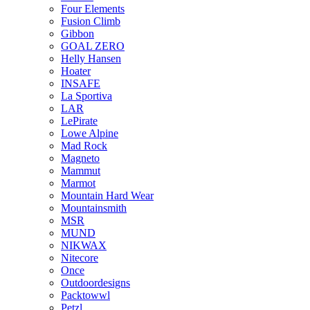
Four Elements
Fusion Climb
Gibbon
GOAL ZERO
Helly Hansen
Hoater
INSAFE
La Sportiva
LAR
LePirate
Lowe Alpine
Mad Rock
Magneto
Mammut
Marmot
Mountain Hard Wear
Mountainsmith
MSR
MUND
NIKWAX
Nitecore
Once
Outdoordesigns
Packtowwl
Petzl