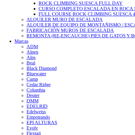
ROCK CLIMBING SUESCA FULL DAY
CURSO COMPLETO ESCALADA EN ROCA S
FULL COURSE ROCK CLIMBING SUESCA 
ALQUILER MURO DE ESCALADA
ALQUILER DE EQUIPO DE MONTAÑISMO / ES
FABRICACIÓN MUROS DE ESCALADA
REMONTA (RE-ENCAUCHE) PIES DE GATOS Y 
Marcas
ADM
Alpen
Alps
Beal
Black Diamond
Bluewater
Camp
Cedar Ridge
Columbia
Deuter
DMM
EDELRID
Edelweiss
Empotrando
EPI ALTURAS
Evolv
Flextail