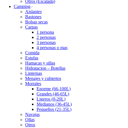
Otros (Escalada)
Camping
Aislantes
Bastones
Bolsas secas
Carpas
1 persona
2 personas
3 personas
4 personas o mas
Comida
Estufas
Hamacas y sillas
Hidratacion – Botellas
Linternas
Menajes y cubiertos
Morrales
Enorme (66-100L)
Grandes (46-65L)
Ligeros (0-20L)
Medianos (36-45L)
Pequeños (21-35L)
Navajas
Ollas
Otros