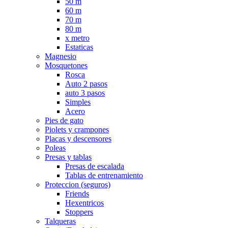
50 m
60 m
70 m
80 m
x metro
Estaticas
Magnesio
Mosquetones
Rosca
Auto 2 pasos
auto 3 pasos
Simples
Acero
Pies de gato
Piolets y crampones
Placas y descensores
Poleas
Presas y tablas
Presas de escalada
Tablas de entrenamiento
Proteccion (seguros)
Friends
Hexentricos
Stoppers
Talqueras