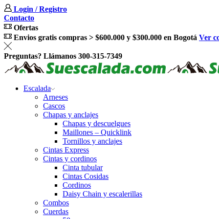
Login / Registro
Contacto
Ofertas
Envios gratis compras > $600.000 y $300.000 en Bogotá
Ver c
Preguntas? Llámanos 300-315-7349
Escalada
Arneses
Cascos
Chapas y anclajes
Chapas y descuelgues
Maillones – Quicklink
Tornillos y anclajes
Cintas Express
Cintas y cordinos
Cinta tubular
Cintas Cosidas
Cordinos
Daisy Chain y escalerillas
Combos
Cuerdas