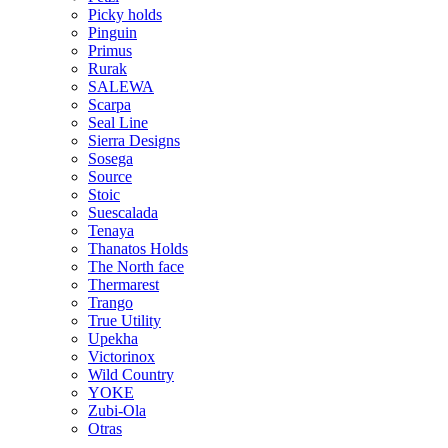
Picky holds
Pinguin
Primus
Rurak
SALEWA
Scarpa
Seal Line
Sierra Designs
Sosega
Source
Stoic
Suescalada
Tenaya
Thanatos Holds
The North face
Thermarest
Trango
True Utility
Upekha
Victorinox
Wild Country
YOKE
Zubi-Ola
Otras