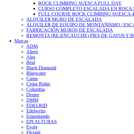
ROCK CLIMBING SUESCA FULL DAY
CURSO COMPLETO ESCALADA EN ROCA S
FULL COURSE ROCK CLIMBING SUESCA 
ALQUILER MURO DE ESCALADA
ALQUILER DE EQUIPO DE MONTAÑISMO / ES
FABRICACIÓN MUROS DE ESCALADA
REMONTA (RE-ENCAUCHE) PIES DE GATOS Y 
Marcas
ADM
Alpen
Alps
Beal
Black Diamond
Bluewater
Camp
Cedar Ridge
Columbia
Deuter
DMM
EDELRID
Edelweiss
Empotrando
EPI ALTURAS
Evolv
Flextail