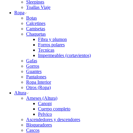
Sleepings
Toallas Viaje
Ropa
Botas
Calcetines
Camisetas
Chaquetas
Fibra y plumon
Forros polares
Tecnicas
Impermeables (cortavientos)
Gafas
Gorros
Guantes
Pantalones
Ropa Interior
Otros (Ropa)
Altura
Arneses (Altura)
Canopi
Cuerpo completo
Pelvico
Ascendedores y descendores
Bloqueadores
Cascos