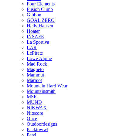
Four Elements
Fusion Climb
Gibbon
GOAL ZERO
Helly Hansen
Hoater
INSAFE
La Sportiva
LAR
LePirate
Lowe Alpine
Mad Rock
Magneto
Mammut
Marmot
Mountain Hard Wear
Mountainsmith
MSR
MUND
NIKWAX
Nitecore
Once
Outdoordesigns
Packtowwl
Petzl