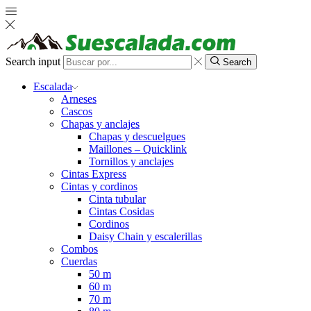
Search input
Search
Escalada
Arneses
Cascos
Chapas y anclajes
Chapas y descuelgues
Maillones – Quicklink
Tornillos y anclajes
Cintas Express
Cintas y cordinos
Cinta tubular
Cintas Cosidas
Cordinos
Daisy Chain y escalerillas
Combos
Cuerdas
50 m
60 m
70 m