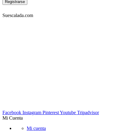
Suescalada.com
DIRECCIÓN:
Carrera 23 53A-05 piso 3, Bogotá – COLOMBIA
Lunes a viernes 9am-7pm. Sabados 10am-6pm
TELÉFONOS:
Tel: 4572302 Cel: 3003157349 -Whatapp
EMAIL:
info@suescalada.com
Facebook
Instagram
Pinterest
Youtube
Tripadvisor
Mi Cuenta
Mi cuenta