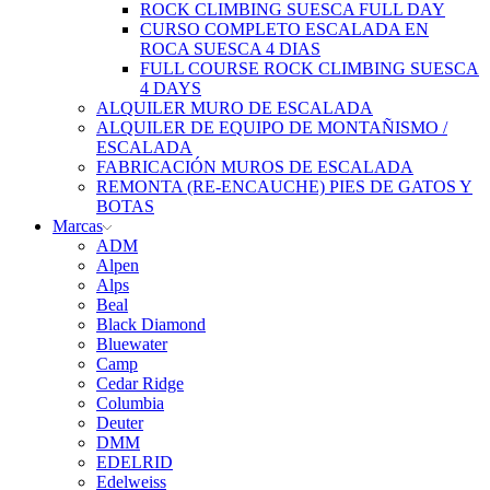
ROCK CLIMBING SUESCA FULL DAY
CURSO COMPLETO ESCALADA EN
ROCA SUESCA 4 DIAS
FULL COURSE ROCK CLIMBING SUESCA
4 DAYS
ALQUILER MURO DE ESCALADA
ALQUILER DE EQUIPO DE MONTAÑISMO /
ESCALADA
FABRICACIÓN MUROS DE ESCALADA
REMONTA (RE-ENCAUCHE) PIES DE GATOS Y
BOTAS
Marcas
ADM
Alpen
Alps
Beal
Black Diamond
Bluewater
Camp
Cedar Ridge
Columbia
Deuter
DMM
EDELRID
Edelweiss