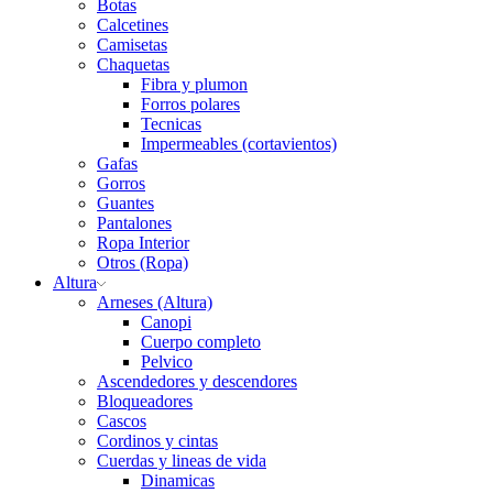
Botas
Calcetines
Camisetas
Chaquetas
Fibra y plumon
Forros polares
Tecnicas
Impermeables (cortavientos)
Gafas
Gorros
Guantes
Pantalones
Ropa Interior
Otros (Ropa)
Altura
Arneses (Altura)
Canopi
Cuerpo completo
Pelvico
Ascendedores y descendores
Bloqueadores
Cascos
Cordinos y cintas
Cuerdas y lineas de vida
Dinamicas