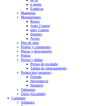
80 m
x metro
Estaticas
Magnesio
Mosquetones
Rosca
Auto 2 pasos
auto 3 pasos
Simples
Acero
Pies de gato
Piolets y crampones
Placas y descensores
Poleas
Presas y tablas
Presas de escalada
Tablas de entrenamiento
Proteccion (seguros)
Friends
Hexentricos
Stoppers
Talqueras
Otros (Escalada)
Camping
Aislantes