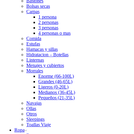
Bastones
Bolsas secas
Carpas
1 persona
2 personas
3 personas
4 personas o mas
Comida
Estufas
Hamacas y sillas
Hidratacion – Botellas
Linternas
Menajes y cubiertos
Morrales
Enorme (66-100L)
Grandes (46-65L)
Ligeros (0-20L)
Medianos (36-45L)
Pequeños (21-35L)
Navajas
Ollas
Otros
Sleepings
Toallas Viaje
Ropa