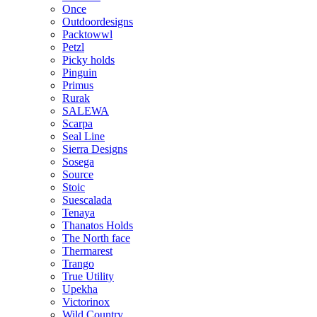
Once
Outdoordesigns
Packtowwl
Petzl
Picky holds
Pinguin
Primus
Rurak
SALEWA
Scarpa
Seal Line
Sierra Designs
Sosega
Source
Stoic
Suescalada
Tenaya
Thanatos Holds
The North face
Thermarest
Trango
True Utility
Upekha
Victorinox
Wild Country