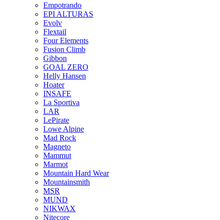
Empotrando
EPI ALTURAS
Evolv
Flextail
Four Elements
Fusion Climb
Gibbon
GOAL ZERO
Helly Hansen
Hoater
INSAFE
La Sportiva
LAR
LePirate
Lowe Alpine
Mad Rock
Magneto
Mammut
Marmot
Mountain Hard Wear
Mountainsmith
MSR
MUND
NIKWAX
Nitecore