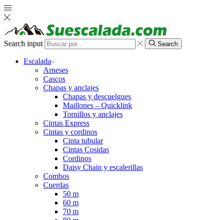
Search input
Search
Escalada
Arneses
Cascos
Chapas y anclajes
Chapas y descuelgues
Maillones – Quicklink
Tornillos y anclajes
Cintas Express
Cintas y cordinos
Cinta tubular
Cintas Cosidas
Cordinos
Daisy Chain y escalerillas
Combos
Cuerdas
50 m
60 m
70 m