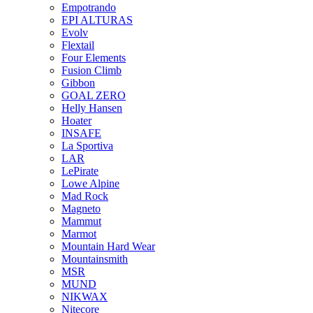
Empotrando
EPI ALTURAS
Evolv
Flextail
Four Elements
Fusion Climb
Gibbon
GOAL ZERO
Helly Hansen
Hoater
INSAFE
La Sportiva
LAR
LePirate
Lowe Alpine
Mad Rock
Magneto
Mammut
Marmot
Mountain Hard Wear
Mountainsmith
MSR
MUND
NIKWAX
Nitecore