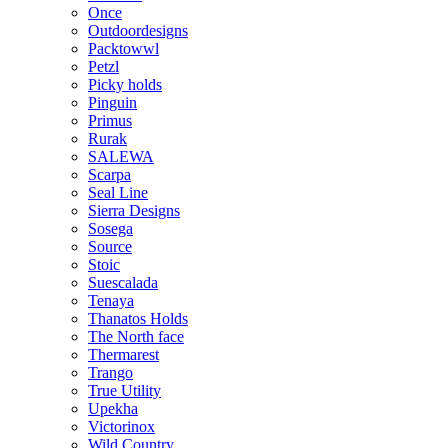
Once
Outdoordesigns
Packtowwl
Petzl
Picky holds
Pinguin
Primus
Rurak
SALEWA
Scarpa
Seal Line
Sierra Designs
Sosega
Source
Stoic
Suescalada
Tenaya
Thanatos Holds
The North face
Thermarest
Trango
True Utility
Upekha
Victorinox
Wild Country