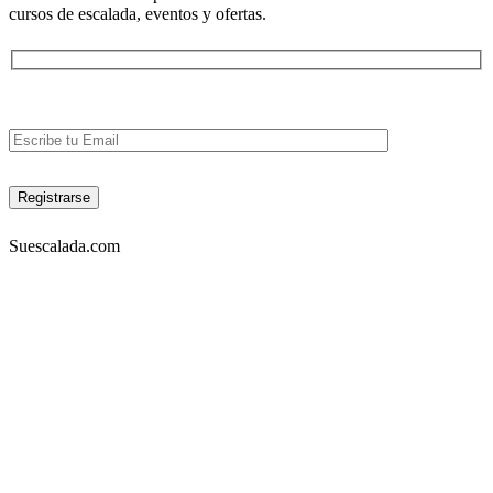
cursos de escalada, eventos y ofertas.
Suescalada.com
DIRECCIÓN:
Carrera 23 53A-05 piso 3, Bogotá – COLOMBIA
Lunes a viernes 9am-7pm. Sabados 10am-6pm
TELÉFONOS:
Tel: 4572302 Cel: 3003157349 -Whatapp