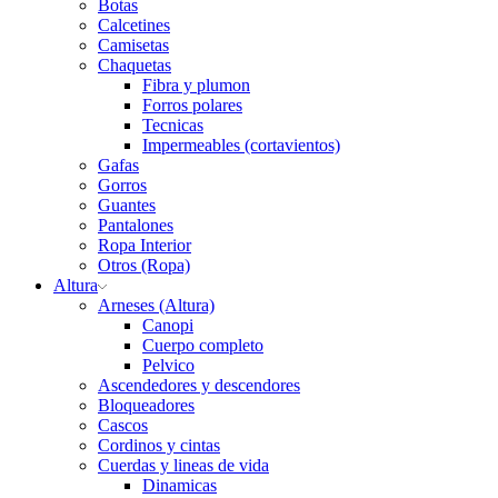
Botas
Calcetines
Camisetas
Chaquetas
Fibra y plumon
Forros polares
Tecnicas
Impermeables (cortavientos)
Gafas
Gorros
Guantes
Pantalones
Ropa Interior
Otros (Ropa)
Altura
Arneses (Altura)
Canopi
Cuerpo completo
Pelvico
Ascendedores y descendores
Bloqueadores
Cascos
Cordinos y cintas
Cuerdas y lineas de vida
Dinamicas