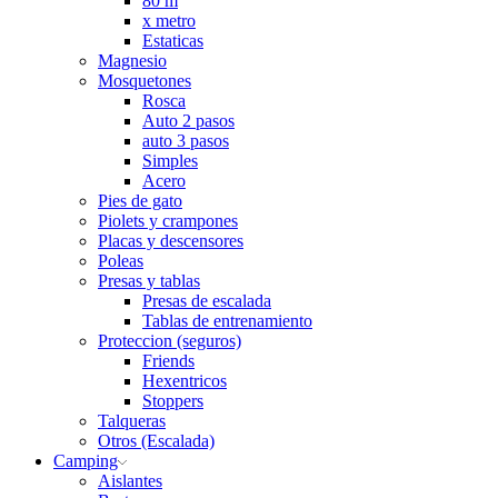
80 m
x metro
Estaticas
Magnesio
Mosquetones
Rosca
Auto 2 pasos
auto 3 pasos
Simples
Acero
Pies de gato
Piolets y crampones
Placas y descensores
Poleas
Presas y tablas
Presas de escalada
Tablas de entrenamiento
Proteccion (seguros)
Friends
Hexentricos
Stoppers
Talqueras
Otros (Escalada)
Camping
Aislantes