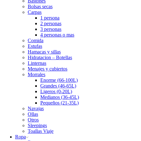
Bastones
Bolsas secas
Carpas
1 persona
2 personas
3 personas
4 personas o mas
Comida
Estufas
Hamacas y sillas
Hidratacion – Botellas
Linternas
Menajes y cubiertos
Morrales
Enorme (66-100L)
Grandes (46-65L)
Ligeros (0-20L)
Medianos (36-45L)
Pequeños (21-35L)
Navajas
Ollas
Otros
Sleepings
Toallas Viaje
Ropa