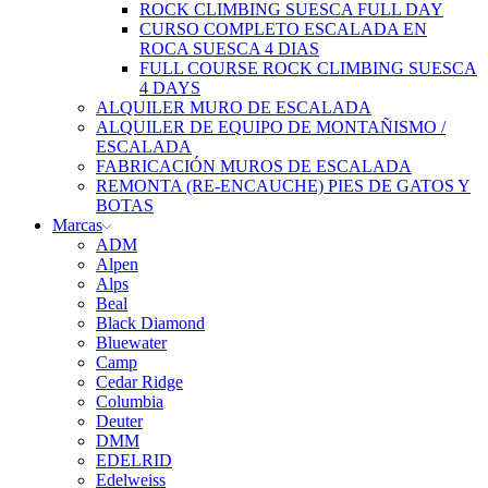
ROCK CLIMBING SUESCA FULL DAY
CURSO COMPLETO ESCALADA EN
ROCA SUESCA 4 DIAS
FULL COURSE ROCK CLIMBING SUESCA
4 DAYS
ALQUILER MURO DE ESCALADA
ALQUILER DE EQUIPO DE MONTAÑISMO /
ESCALADA
FABRICACIÓN MUROS DE ESCALADA
REMONTA (RE-ENCAUCHE) PIES DE GATOS Y
BOTAS
Marcas
ADM
Alpen
Alps
Beal
Black Diamond
Bluewater
Camp
Cedar Ridge
Columbia
Deuter
DMM
EDELRID
Edelweiss