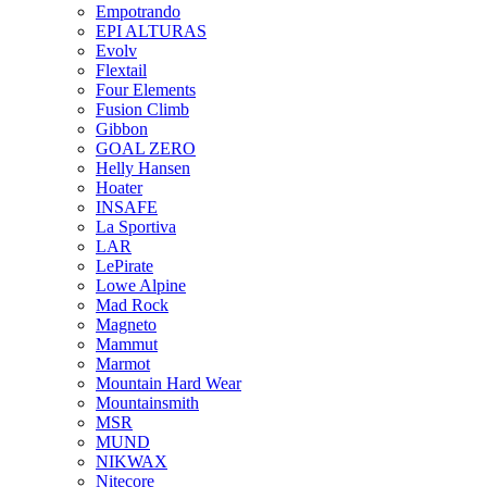
Empotrando
EPI ALTURAS
Evolv
Flextail
Four Elements
Fusion Climb
Gibbon
GOAL ZERO
Helly Hansen
Hoater
INSAFE
La Sportiva
LAR
LePirate
Lowe Alpine
Mad Rock
Magneto
Mammut
Marmot
Mountain Hard Wear
Mountainsmith
MSR
MUND
NIKWAX
Nitecore