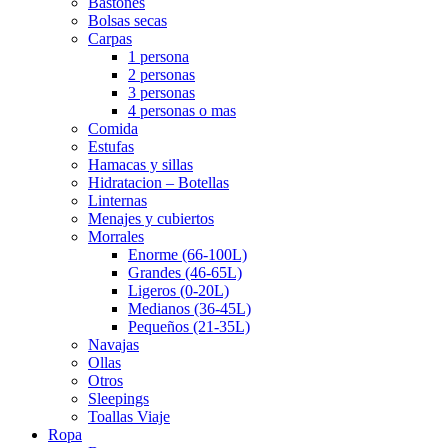
Bastones
Bolsas secas
Carpas
1 persona
2 personas
3 personas
4 personas o mas
Comida
Estufas
Hamacas y sillas
Hidratacion – Botellas
Linternas
Menajes y cubiertos
Morrales
Enorme (66-100L)
Grandes (46-65L)
Ligeros (0-20L)
Medianos (36-45L)
Pequeños (21-35L)
Navajas
Ollas
Otros
Sleepings
Toallas Viaje
Ropa