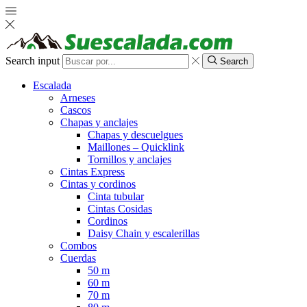
Search input
Search
Escalada
Arneses
Cascos
Chapas y anclajes
Chapas y descuelgues
Maillones – Quicklink
Tornillos y anclajes
Cintas Express
Cintas y cordinos
Cinta tubular
Cintas Cosidas
Cordinos
Daisy Chain y escalerillas
Combos
Cuerdas
50 m
60 m
70 m