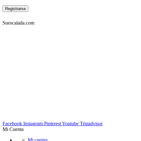
Suescalada.com
DIRECCIÓN:
Carrera 23 53A-05 piso 3, Bogotá – COLOMBIA
Lunes a viernes 9am-7pm. Sabados 10am-6pm
TELÉFONOS:
Tel: 4572302 Cel: 3003157349 -Whatapp
EMAIL:
info@suescalada.com
Facebook
Instagram
Pinterest
Youtube
Tripadvisor
Mi Cuenta
Mi cuenta