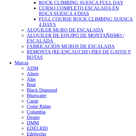
ROCK CLIMBING SUESCA FULL DAY
CURSO COMPLETO ESCALADA EN
ROCA SUESCA 4 DIAS
FULL COURSE ROCK CLIMBING SUESCA
4 DAYS
ALQUILER MURO DE ESCALADA
ALQUILER DE EQUIPO DE MONTAÑISMO /
ESCALADA
FABRICACIÓN MUROS DE ESCALADA
REMONTA (RE-ENCAUCHE) PIES DE GATOS Y
BOTAS
Marcas
ADM
Alpen
Alps
Beal
Black Diamond
Bluewater
Camp
Cedar Ridge
Columbia
Deuter
DMM
EDELRID
Edelweiss