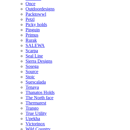
Once
Outdoordesigns
Packtowwl
Petzl
Picky holds
Pinguin
Primus
Rurak
SALEWA
Scarpa
Seal Line
Sierra Designs
Sosega
Source
Stoic
Suescalada
Tenaya
Thanatos Holds
The North face
Thermarest
Trango
True Utility
Upekha
Victorinox
Wild Country