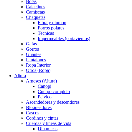
Botas
Calcetines
Camisetas
Chaquetas
Fibra y plumon
Forros polares
Tecnicas
Impermeables (cortavientos)
Gafas
Gorros
Guantes
Pantalones
Ropa Interior
Otros (Ropa)
Altura
Arneses (Altura)
Canopi
Cuerpo completo
Pelvico
Ascendedores y descendores
Bloqueadores
Cascos
Cordinos y cintas
Cuerdas y lineas de vida
Dinamicas