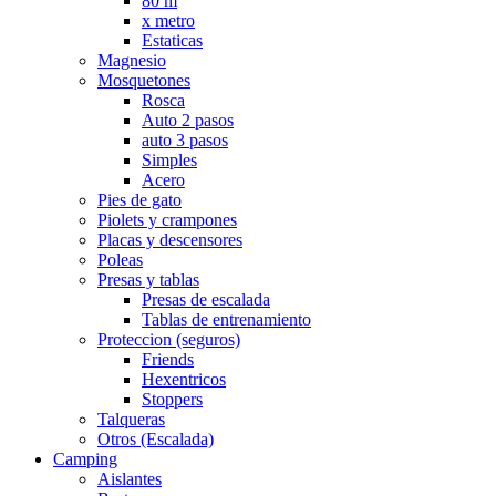
80 m
x metro
Estaticas
Magnesio
Mosquetones
Rosca
Auto 2 pasos
auto 3 pasos
Simples
Acero
Pies de gato
Piolets y crampones
Placas y descensores
Poleas
Presas y tablas
Presas de escalada
Tablas de entrenamiento
Proteccion (seguros)
Friends
Hexentricos
Stoppers
Talqueras
Otros (Escalada)
Camping
Aislantes