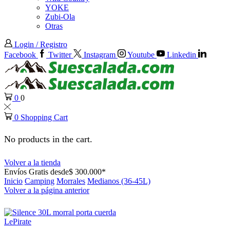
YOKE
Zubi-Ola
Otras
Login / Registro
Facebook
Twitter
Instagram
Youtube
Linkedin
0
0
0
Shopping Cart
No products in the cart.
Volver a la tienda
Envíos Gratis desde$ 300.000*
Inicio
Camping
Morrales
Medianos (36-45L)
Volver a la página anterior