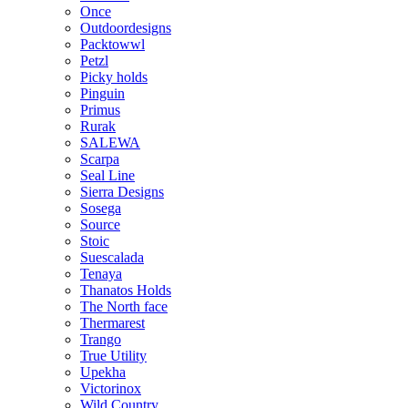
Once
Outdoordesigns
Packtowwl
Petzl
Picky holds
Pinguin
Primus
Rurak
SALEWA
Scarpa
Seal Line
Sierra Designs
Sosega
Source
Stoic
Suescalada
Tenaya
Thanatos Holds
The North face
Thermarest
Trango
True Utility
Upekha
Victorinox
Wild Country