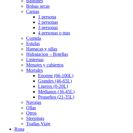
Bastones
Bolsas secas
Carpas
1 persona
2 personas
3 personas
4 personas o mas
Comida
Estufas
Hamacas y sillas
Hidratacion – Botellas
Linternas
Menajes y cubiertos
Morrales
Enorme (66-100L)
Grandes (46-65L)
Ligeros (0-20L)
Medianos (36-45L)
Pequeños (21-35L)
Navajas
Ollas
Otros
Sleepings
Toallas Viaje
Ropa