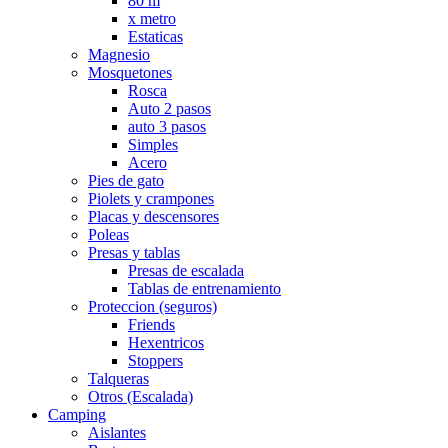
80 m
x metro
Estaticas
Magnesio
Mosquetones
Rosca
Auto 2 pasos
auto 3 pasos
Simples
Acero
Pies de gato
Piolets y crampones
Placas y descensores
Poleas
Presas y tablas
Presas de escalada
Tablas de entrenamiento
Proteccion (seguros)
Friends
Hexentricos
Stoppers
Talqueras
Otros (Escalada)
Camping
Aislantes