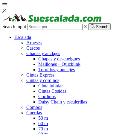
Search input
Search
Escalada
Arneses
Cascos
Chapas y anclajes
Chapas y descuelgues
Maillones – Quicklink
Tornillos y anclajes
Cintas Express
Cintas y cordinos
Cinta tubular
Cintas Cosidas
Cordinos
Daisy Chain y escalerillas
Combos
Cuerdas
50 m
60 m
70 m