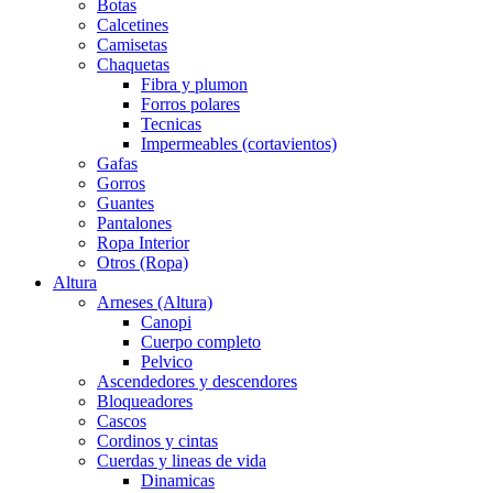
Botas
Calcetines
Camisetas
Chaquetas
Fibra y plumon
Forros polares
Tecnicas
Impermeables (cortavientos)
Gafas
Gorros
Guantes
Pantalones
Ropa Interior
Otros (Ropa)
Altura
Arneses (Altura)
Canopi
Cuerpo completo
Pelvico
Ascendedores y descendores
Bloqueadores
Cascos
Cordinos y cintas
Cuerdas y lineas de vida
Dinamicas