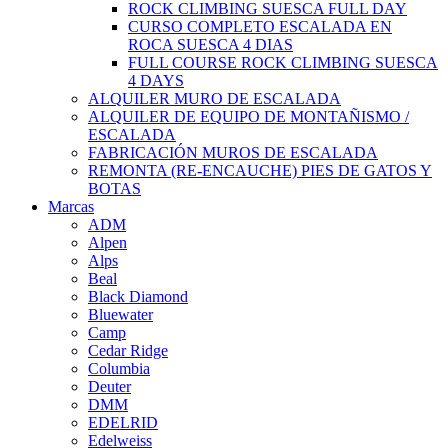
ROCK CLIMBING SUESCA FULL DAY
CURSO COMPLETO ESCALADA EN
ROCA SUESCA 4 DIAS
FULL COURSE ROCK CLIMBING SUESCA
4 DAYS
ALQUILER MURO DE ESCALADA
ALQUILER DE EQUIPO DE MONTAÑISMO /
ESCALADA
FABRICACIÓN MUROS DE ESCALADA
REMONTA (RE-ENCAUCHE) PIES DE GATOS Y
BOTAS
Marcas
ADM
Alpen
Alps
Beal
Black Diamond
Bluewater
Camp
Cedar Ridge
Columbia
Deuter
DMM
EDELRID
Edelweiss