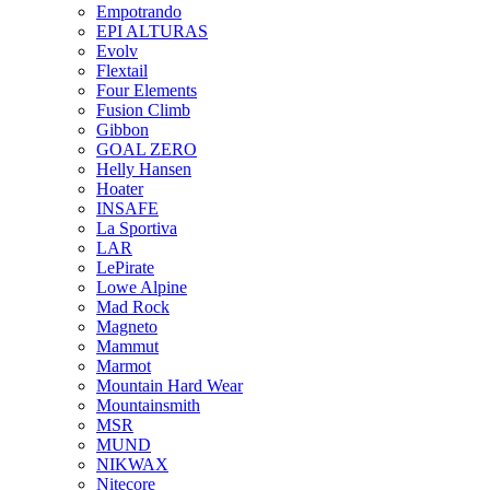
Empotrando
EPI ALTURAS
Evolv
Flextail
Four Elements
Fusion Climb
Gibbon
GOAL ZERO
Helly Hansen
Hoater
INSAFE
La Sportiva
LAR
LePirate
Lowe Alpine
Mad Rock
Magneto
Mammut
Marmot
Mountain Hard Wear
Mountainsmith
MSR
MUND
NIKWAX
Nitecore