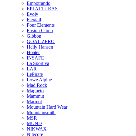
Empotrando
EPI ALTURAS
Evolv
Flextail
Four Elements
Fusion Climb
Gibbon
GOAL ZERO
Helly Hansen
Hoater
INSAFE
La Sportiva
LAR
LePirate
Lowe Alpine
Mad Rock
Magneto
Mammut
Marmot
Mountain Hard Wear
Mountainsmith
MSR
MUND
NIKWAX
Nitecore