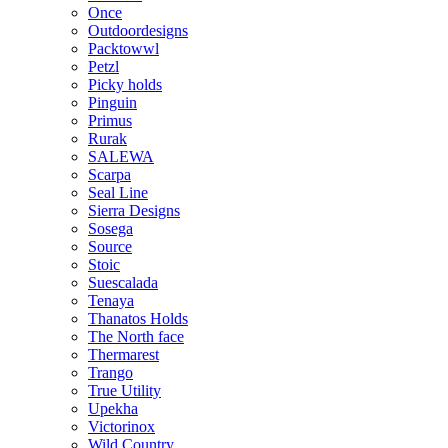
Once
Outdoordesigns
Packtowwl
Petzl
Picky holds
Pinguin
Primus
Rurak
SALEWA
Scarpa
Seal Line
Sierra Designs
Sosega
Source
Stoic
Suescalada
Tenaya
Thanatos Holds
The North face
Thermarest
Trango
True Utility
Upekha
Victorinox
Wild Country