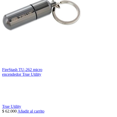
FireStash TU-262 micro
encendedor True Utility
True Utility
$
62.000
Añadir al carrito