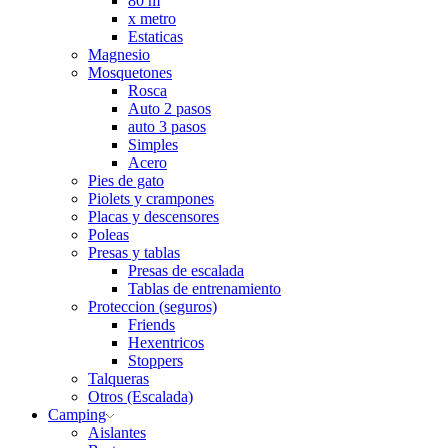
80 m
x metro
Estaticas
Magnesio
Mosquetones
Rosca
Auto 2 pasos
auto 3 pasos
Simples
Acero
Pies de gato
Piolets y crampones
Placas y descensores
Poleas
Presas y tablas
Presas de escalada
Tablas de entrenamiento
Proteccion (seguros)
Friends
Hexentricos
Stoppers
Talqueras
Otros (Escalada)
Camping
Aislantes