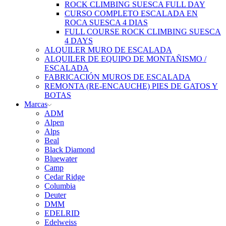
ROCK CLIMBING SUESCA FULL DAY
CURSO COMPLETO ESCALADA EN
ROCA SUESCA 4 DIAS
FULL COURSE ROCK CLIMBING SUESCA
4 DAYS
ALQUILER MURO DE ESCALADA
ALQUILER DE EQUIPO DE MONTAÑISMO /
ESCALADA
FABRICACIÓN MUROS DE ESCALADA
REMONTA (RE-ENCAUCHE) PIES DE GATOS Y
BOTAS
Marcas
ADM
Alpen
Alps
Beal
Black Diamond
Bluewater
Camp
Cedar Ridge
Columbia
Deuter
DMM
EDELRID
Edelweiss