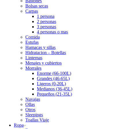
Bastones
Bolsas secas
Carpas
1 persona
2 personas
3 personas
4 personas o mas
Comida
Estufas
Hamacas y sillas
Hidratacion – Botellas
Linternas
Menajes y cubiertos
Morrales
Enorme (66-100L)
Grandes (46-65L)
Ligeros (0-20L)
Medianos (36-45L)
Pequeños (21-35L)
Navajas
Ollas
Otros
Sleepings
Toallas Viaje
Ropa