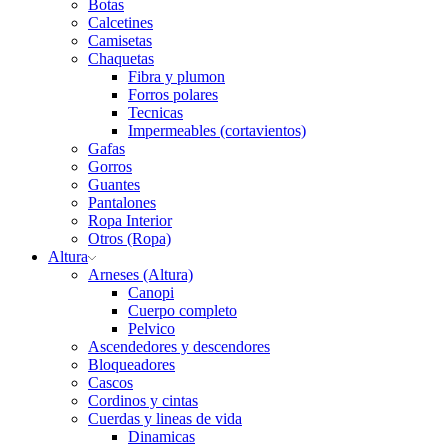
Botas
Calcetines
Camisetas
Chaquetas
Fibra y plumon
Forros polares
Tecnicas
Impermeables (cortavientos)
Gafas
Gorros
Guantes
Pantalones
Ropa Interior
Otros (Ropa)
Altura
Arneses (Altura)
Canopi
Cuerpo completo
Pelvico
Ascendedores y descendores
Bloqueadores
Cascos
Cordinos y cintas
Cuerdas y lineas de vida
Dinamicas