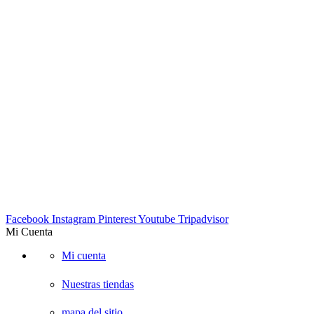
DIRECCIÓN:
Carrera 23 53A-05 piso 3, Bogotá – COLOMBIA
Lunes a viernes 9am-7pm. Sabados 10am-6pm
TELÉFONOS:
Tel: 4572302 Cel: 3003157349 -Whatapp
EMAIL:
info@suescalada.com
Facebook
Instagram
Pinterest
Youtube
Tripadvisor
Mi Cuenta
Mi cuenta
Nuestras tiendas
mapa del sitio