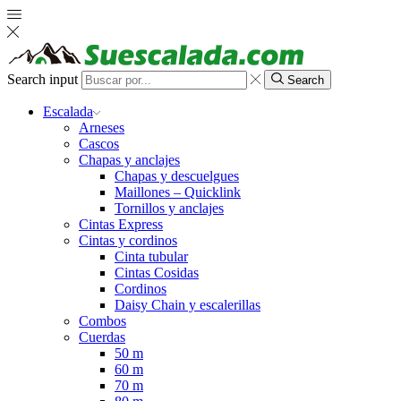
Search input
Search
Escalada
Arneses
Cascos
Chapas y anclajes
Chapas y descuelgues
Maillones – Quicklink
Tornillos y anclajes
Cintas Express
Cintas y cordinos
Cinta tubular
Cintas Cosidas
Cordinos
Daisy Chain y escalerillas
Combos
Cuerdas
50 m
60 m
70 m