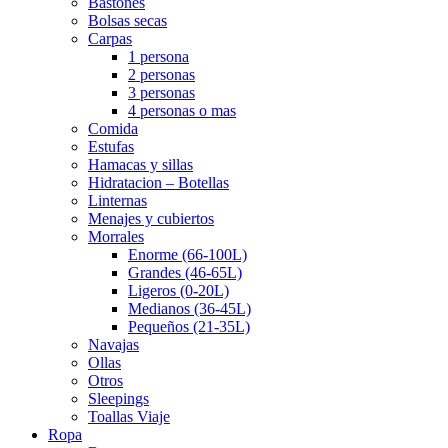
Bastones
Bolsas secas
Carpas
1 persona
2 personas
3 personas
4 personas o mas
Comida
Estufas
Hamacas y sillas
Hidratacion – Botellas
Linternas
Menajes y cubiertos
Morrales
Enorme (66-100L)
Grandes (46-65L)
Ligeros (0-20L)
Medianos (36-45L)
Pequeños (21-35L)
Navajas
Ollas
Otros
Sleepings
Toallas Viaje
Ropa