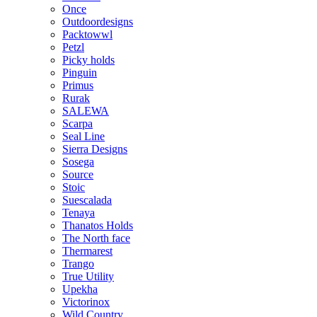
Once
Outdoordesigns
Packtowwl
Petzl
Picky holds
Pinguin
Primus
Rurak
SALEWA
Scarpa
Seal Line
Sierra Designs
Sosega
Source
Stoic
Suescalada
Tenaya
Thanatos Holds
The North face
Thermarest
Trango
True Utility
Upekha
Victorinox
Wild Country