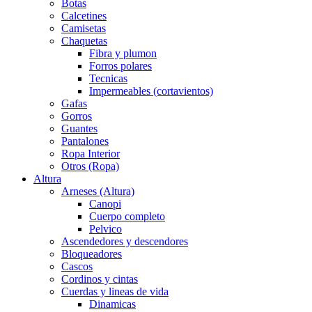
Botas
Calcetines
Camisetas
Chaquetas
Fibra y plumon
Forros polares
Tecnicas
Impermeables (cortavientos)
Gafas
Gorros
Guantes
Pantalones
Ropa Interior
Otros (Ropa)
Altura
Arneses (Altura)
Canopi
Cuerpo completo
Pelvico
Ascendedores y descendores
Bloqueadores
Cascos
Cordinos y cintas
Cuerdas y lineas de vida
Dinamicas