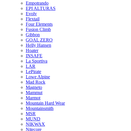
Empotrando
EPI ALTURAS
Evolv
Flextail
Four Elements
Fusion Climb
Gibbon
GOAL ZERO
Helly Hansen
Hoater
INSAFE
La Sportiva
LAR
LePirate
Lowe Alpine
Mad Rock
Magneto
Mammut
Marmot
Mountain Hard Wear
Mountainsmith
MSR
MUND
NIKWAX
Nitecore