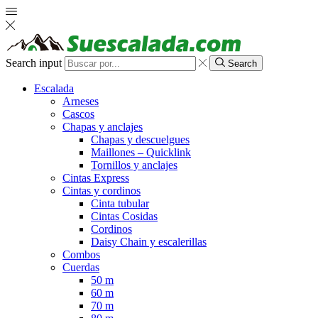
Search input
Search
Escalada
Arneses
Cascos
Chapas y anclajes
Chapas y descuelgues
Maillones – Quicklink
Tornillos y anclajes
Cintas Express
Cintas y cordinos
Cinta tubular
Cintas Cosidas
Cordinos
Daisy Chain y escalerillas
Combos
Cuerdas
50 m
60 m
70 m