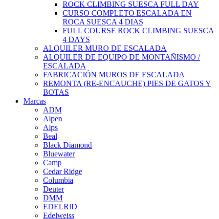
ROCK CLIMBING SUESCA FULL DAY
CURSO COMPLETO ESCALADA EN
ROCA SUESCA 4 DIAS
FULL COURSE ROCK CLIMBING SUESCA
4 DAYS
ALQUILER MURO DE ESCALADA
ALQUILER DE EQUIPO DE MONTAÑISMO /
ESCALADA
FABRICACIÓN MUROS DE ESCALADA
REMONTA (RE-ENCAUCHE) PIES DE GATOS Y
BOTAS
Marcas
ADM
Alpen
Alps
Beal
Black Diamond
Bluewater
Camp
Cedar Ridge
Columbia
Deuter
DMM
EDELRID
Edelweiss