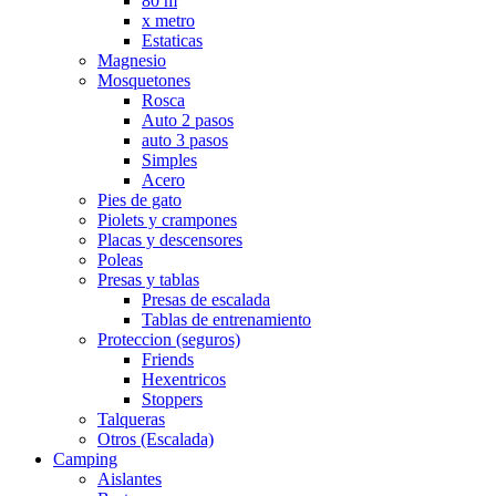
80 m
x metro
Estaticas
Magnesio
Mosquetones
Rosca
Auto 2 pasos
auto 3 pasos
Simples
Acero
Pies de gato
Piolets y crampones
Placas y descensores
Poleas
Presas y tablas
Presas de escalada
Tablas de entrenamiento
Proteccion (seguros)
Friends
Hexentricos
Stoppers
Talqueras
Otros (Escalada)
Camping
Aislantes