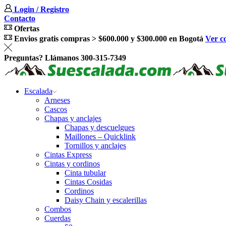
Login / Registro
Contacto
Ofertas
Envios gratis compras > $600.000 y $300.000 en Bogotá
Ver c
Preguntas? Llámanos 300-315-7349
Escalada
Arneses
Cascos
Chapas y anclajes
Chapas y descuelgues
Maillones – Quicklink
Tornillos y anclajes
Cintas Express
Cintas y cordinos
Cinta tubular
Cintas Cosidas
Cordinos
Daisy Chain y escalerillas
Combos
Cuerdas