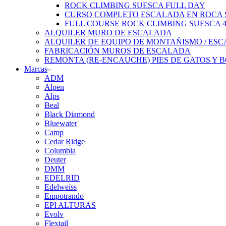
ROCK CLIMBING SUESCA FULL DAY
CURSO COMPLETO ESCALADA EN ROCA S
FULL COURSE ROCK CLIMBING SUESCA 
ALQUILER MURO DE ESCALADA
ALQUILER DE EQUIPO DE MONTAÑISMO / ES
FABRICACIÓN MUROS DE ESCALADA
REMONTA (RE-ENCAUCHE) PIES DE GATOS Y 
Marcas
ADM
Alpen
Alps
Beal
Black Diamond
Bluewater
Camp
Cedar Ridge
Columbia
Deuter
DMM
EDELRID
Edelweiss
Empotrando
EPI ALTURAS
Evolv
Flextail