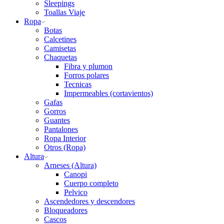
Sleepings
Toallas Viaje
Ropa
Botas
Calcetines
Camisetas
Chaquetas
Fibra y plumon
Forros polares
Tecnicas
Impermeables (cortavientos)
Gafas
Gorros
Guantes
Pantalones
Ropa Interior
Otros (Ropa)
Altura
Arneses (Altura)
Canopi
Cuerpo completo
Pelvico
Ascendedores y descendores
Bloqueadores
Cascos