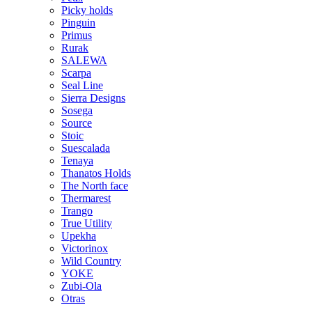
Picky holds
Pinguin
Primus
Rurak
SALEWA
Scarpa
Seal Line
Sierra Designs
Sosega
Source
Stoic
Suescalada
Tenaya
Thanatos Holds
The North face
Thermarest
Trango
True Utility
Upekha
Victorinox
Wild Country
YOKE
Zubi-Ola
Otras