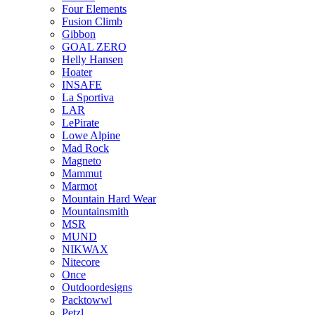
Four Elements
Fusion Climb
Gibbon
GOAL ZERO
Helly Hansen
Hoater
INSAFE
La Sportiva
LAR
LePirate
Lowe Alpine
Mad Rock
Magneto
Mammut
Marmot
Mountain Hard Wear
Mountainsmith
MSR
MUND
NIKWAX
Nitecore
Once
Outdoordesigns
Packtowwl
Petzl