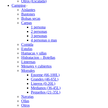
Otros (Escalada)
Camping
Aislantes
Bastones
Bolsas secas
Carpas
1 persona
2 personas
3 personas
4 personas o mas
Comida
Estufas
Hamacas y sillas
Hidratacion – Botellas
Linternas
Menajes y cubiertos
Morrales
Enorme (66-100L)
Grandes (46-65L)
Ligeros (0-20L)
Medianos (36-45L)
Pequeños (21-35L)
Navajas
Ollas
Otros