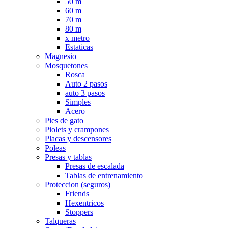
50 m
60 m
70 m
80 m
x metro
Estaticas
Magnesio
Mosquetones
Rosca
Auto 2 pasos
auto 3 pasos
Simples
Acero
Pies de gato
Piolets y crampones
Placas y descensores
Poleas
Presas y tablas
Presas de escalada
Tablas de entrenamiento
Proteccion (seguros)
Friends
Hexentricos
Stoppers
Talqueras