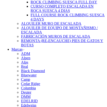
ROCK CLIMBING SUESCA FULL DAY
CURSO COMPLETO ESCALADA EN
ROCA SUESCA 4 DIAS
FULL COURSE ROCK CLIMBING SUESCA
4 DAYS
ALQUILER MURO DE ESCALADA
ALQUILER DE EQUIPO DE MONTAÑISMO /
ESCALADA
FABRICACIÓN MUROS DE ESCALADA
REMONTA (RE-ENCAUCHE) PIES DE GATOS Y
BOTAS
Marcas
ADM
Alpen
Alps
Beal
Black Diamond
Bluewater
Camp
Cedar Ridge
Columbia
Deuter
DMM
EDELRID
Edelweiss