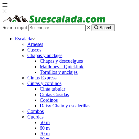
Search input
Search
Escalada
Arneses
Cascos
Chapas y anclajes
Chapas y descuelgues
Maillones – Quicklink
Tornillos y anclajes
Cintas Express
Cintas y cordinos
Cinta tubular
Cintas Cosidas
Cordinos
Daisy Chain y escalerillas
Combos
Cuerdas
50 m
60 m
70 m