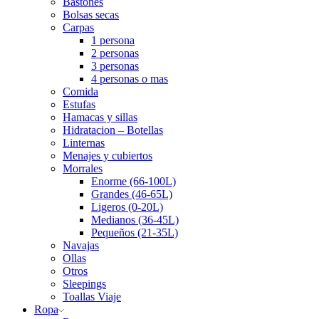
Bastones
Bolsas secas
Carpas
1 persona
2 personas
3 personas
4 personas o mas
Comida
Estufas
Hamacas y sillas
Hidratacion – Botellas
Linternas
Menajes y cubiertos
Morrales
Enorme (66-100L)
Grandes (46-65L)
Ligeros (0-20L)
Medianos (36-45L)
Pequeños (21-35L)
Navajas
Ollas
Otros
Sleepings
Toallas Viaje
Ropa