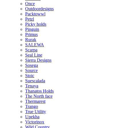
Once
Outdoordesigns
Packtowwl
Petzl
Picky holds
Pinguin
Primus
Rurak
SALEWA
Scarpa
Seal Line
Sierra Designs
Sosega
Source
Stoic
Suescalada
Tenaya
Thanatos Holds
The North face
Thermarest
Trango
True Utility
Upekha
Victorinox
Wild Country