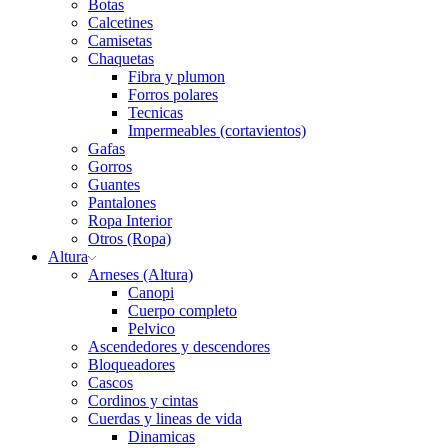
Botas
Calcetines
Camisetas
Chaquetas
Fibra y plumon
Forros polares
Tecnicas
Impermeables (cortavientos)
Gafas
Gorros
Guantes
Pantalones
Ropa Interior
Otros (Ropa)
Altura
Arneses (Altura)
Canopi
Cuerpo completo
Pelvico
Ascendedores y descendores
Bloqueadores
Cascos
Cordinos y cintas
Cuerdas y lineas de vida
Dinamicas