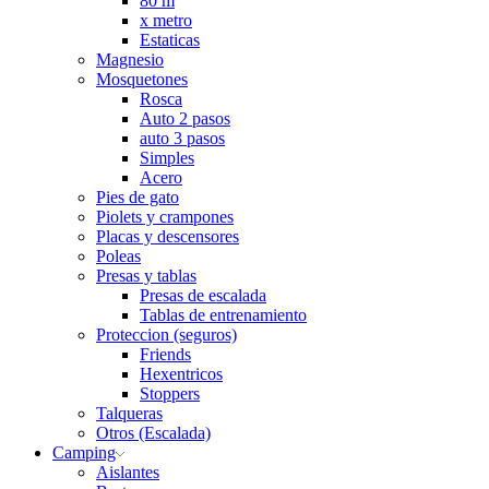
80 m
x metro
Estaticas
Magnesio
Mosquetones
Rosca
Auto 2 pasos
auto 3 pasos
Simples
Acero
Pies de gato
Piolets y crampones
Placas y descensores
Poleas
Presas y tablas
Presas de escalada
Tablas de entrenamiento
Proteccion (seguros)
Friends
Hexentricos
Stoppers
Talqueras
Otros (Escalada)
Camping
Aislantes