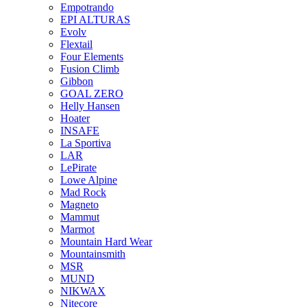
Empotrando
EPI ALTURAS
Evolv
Flextail
Four Elements
Fusion Climb
Gibbon
GOAL ZERO
Helly Hansen
Hoater
INSAFE
La Sportiva
LAR
LePirate
Lowe Alpine
Mad Rock
Magneto
Mammut
Marmot
Mountain Hard Wear
Mountainsmith
MSR
MUND
NIKWAX
Nitecore