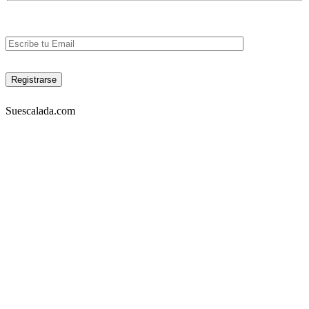
Suescalada.com
DIRECCIÓN:
Carrera 23 53A-05 piso 3, Bogotá – COLOMBIA
Lunes a viernes 9am-7pm. Sabados 10am-6pm
TELÉFONOS:
Tel: 4572302 Cel: 3003157349 -Whatapp
EMAIL:
info@suescalada.com