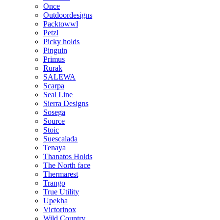
Once
Outdoordesigns
Packtowwl
Petzl
Picky holds
Pinguin
Primus
Rurak
SALEWA
Scarpa
Seal Line
Sierra Designs
Sosega
Source
Stoic
Suescalada
Tenaya
Thanatos Holds
The North face
Thermarest
Trango
True Utility
Upekha
Victorinox
Wild Country