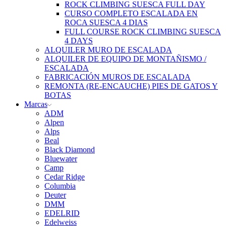
ROCK CLIMBING SUESCA FULL DAY
CURSO COMPLETO ESCALADA EN
ROCA SUESCA 4 DIAS
FULL COURSE ROCK CLIMBING SUESCA
4 DAYS
ALQUILER MURO DE ESCALADA
ALQUILER DE EQUIPO DE MONTAÑISMO /
ESCALADA
FABRICACIÓN MUROS DE ESCALADA
REMONTA (RE-ENCAUCHE) PIES DE GATOS Y
BOTAS
Marcas
ADM
Alpen
Alps
Beal
Black Diamond
Bluewater
Camp
Cedar Ridge
Columbia
Deuter
DMM
EDELRID
Edelweiss