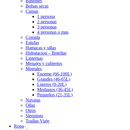
Bastones
Bolsas secas
Carpas
1 persona
2 personas
3 personas
4 personas o mas
Comida
Estufas
Hamacas y sillas
Hidratacion – Botellas
Linternas
Menajes y cubiertos
Morrales
Enorme (66-100L)
Grandes (46-65L)
Ligeros (0-20L)
Medianos (36-45L)
Pequeños (21-35L)
Navajas
Ollas
Otros
Sleepings
Toallas Viaje
Ropa