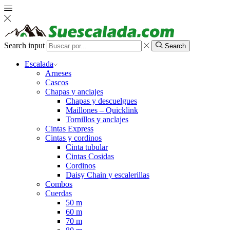
Search input
Search
Escalada
Arneses
Cascos
Chapas y anclajes
Chapas y descuelgues
Maillones – Quicklink
Tornillos y anclajes
Cintas Express
Cintas y cordinos
Cinta tubular
Cintas Cosidas
Cordinos
Daisy Chain y escalerillas
Combos
Cuerdas
50 m
60 m
70 m