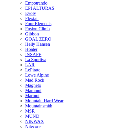
Empotrando
EPI ALTURAS
Evolv
Flextail
Four Elements
Fusion Climb
Gibbon
GOAL ZERO
Helly Hansen
Hoater
INSAFE
La Sportiva
LAR
LePirate
Lowe Alpine
Mad Rock
Magneto
Mammut
Marmot
Mountain Hard Wear
Mountainsmith
MSR
MUND
NIKWAX
Nitecore