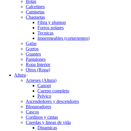
Botas
Calcetines
Camisetas
Chaquetas
Fibra y plumon
Forros polares
Tecnicas
Impermeables (cortavientos)
Gafas
Gorros
Guantes
Pantalones
Ropa Interior
Otros (Ropa)
Altura
Arneses (Altura)
Canopi
Cuerpo completo
Pelvico
Ascendedores y descendores
Bloqueadores
Cascos
Cordinos y cintas
Cuerdas y lineas de vida
Dinamicas