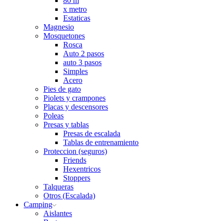
80 m
x metro
Estaticas
Magnesio
Mosquetones
Rosca
Auto 2 pasos
auto 3 pasos
Simples
Acero
Pies de gato
Piolets y crampones
Placas y descensores
Poleas
Presas y tablas
Presas de escalada
Tablas de entrenamiento
Proteccion (seguros)
Friends
Hexentricos
Stoppers
Talqueras
Otros (Escalada)
Camping
Aislantes