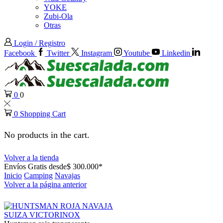
YOKE
Zubi-Ola
Otras
Login / Registro
Facebook
Twitter
Instagram
Youtube
Linkedin
0
0
0
Shopping Cart
No products in the cart.
Volver a la tienda
Envíos Gratis desde$ 300.000*
Inicio
Camping
Navajas
Volver a la página anterior